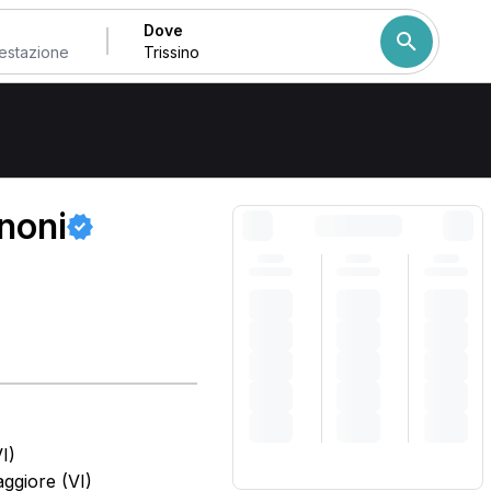
Dove
Come ordiniamo i risulta
anoni
I)
ggiore (VI)