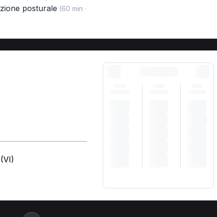
zione posturale
(60 min ·
(VI)