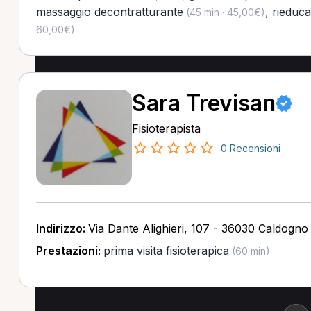
massaggio decontratturante
,
rieduca
(45 min · 45,00€)
60,00€)
Sara Trevisan
Fisioterapista
0 Recensioni
Indirizzo:
Via Dante Alighieri, 107 - 36030 Caldogno 
Prestazioni:
prima visita fisioterapica
(60 min)