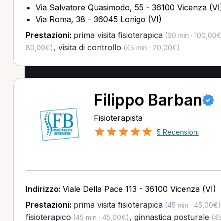
Via Salvatore Quasimodo, 55 - 36100 Vicenza (VI
Via Roma, 38 - 36045 Lonigo (VI)
Prestazioni:
prima visita fisioterapica
(60 min · 100,00€
,
visita di controllo
80,00€)
(45 min · 70,00€)
Filippo Barban
Fisioterapista
5 Recensioni
Indirizzo:
Viale Della Pace 113 - 36100 Vicenza (VI)
Prestazioni:
prima visita fisioterapica
(45 min · 45,00€)
fisioterapico
,
ginnastica posturale
(45 min · 45,00€)
(45