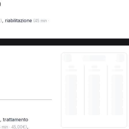
)
,
riabilitazione
)
(45 min ·
,
trattamento
,
 min · 45,00€)