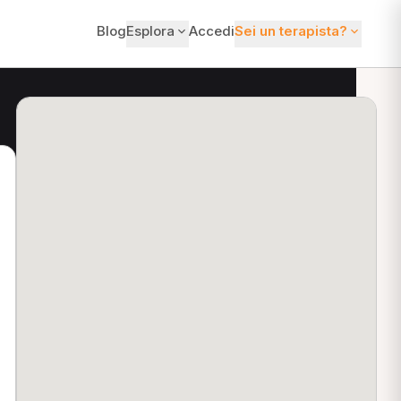
Blog
Esplora
Accedi
Sei un terapista?
ti?