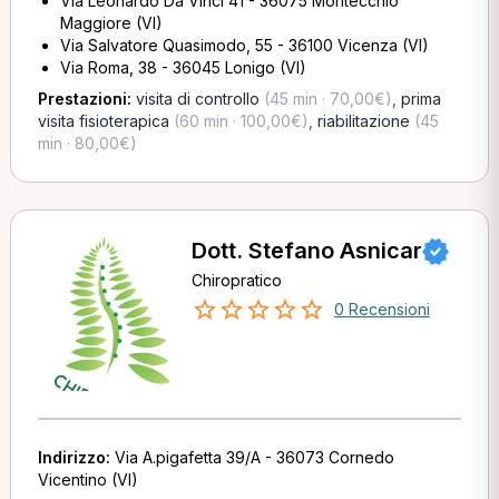
Via Leonardo Da Vinci 41 - 36075 Montecchio
Maggiore (VI)
Via Salvatore Quasimodo, 55 - 36100 Vicenza (VI)
Via Roma, 38 - 36045 Lonigo (VI)
Prestazioni:
visita di controllo
(45 min · 70,00€)
,
prima
visita fisioterapica
(60 min · 100,00€)
,
riabilitazione
(45
min · 80,00€)
Dott. Stefano Asnicar
Chiropratico
0 Recensioni
Indirizzo:
Via A.pigafetta 39/A - 36073 Cornedo
Vicentino (VI)