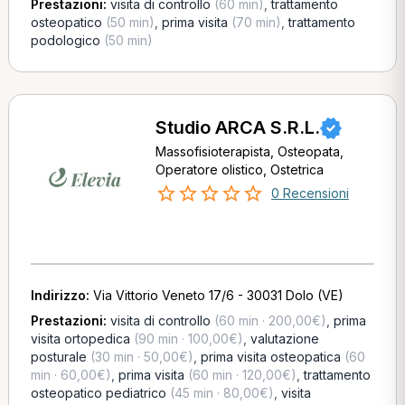
Prestazioni:
visita di controllo
(60 min)
,
trattamento
osteopatico
(50 min)
,
prima visita
(70 min)
,
trattamento
podologico
(50 min)
Studio ARCA S.R.L.
Massofisioterapista, Osteopata,
Operatore olistico, Ostetrica
0 Recensioni
Indirizzo:
Via Vittorio Veneto 17/6 - 30031 Dolo (VE)
Prestazioni:
visita di controllo
(60 min · 200,00€)
,
prima
visita ortopedica
(90 min · 100,00€)
,
valutazione
posturale
(30 min · 50,00€)
,
prima visita osteopatica
(60
min · 60,00€)
,
prima visita
(60 min · 120,00€)
,
trattamento
osteopatico pediatrico
(45 min · 80,00€)
,
visita