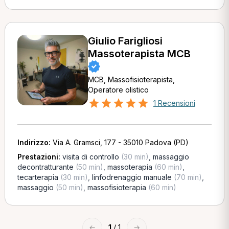
Giulio Farigliosi
Massoterapista MCB
MCB, Massofisioterapista,
Operatore olistico
1 Recensioni
Indirizzo:
Via A. Gramsci, 177 - 35010 Padova (PD)
Prestazioni:
visita di controllo
(30 min)
,
massaggio
decontratturante
(50 min)
,
massoterapia
(60 min)
,
tecarterapia
(30 min)
,
linfodrenaggio manuale
(70 min)
,
massaggio
(50 min)
,
massofisioterapia
(60 min)
←
1
/ 1
→