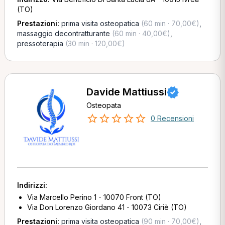
(TO)
Prestazioni:
prima visita osteopatica
(60 min · 70,00€)
,
massaggio decontratturante
(60 min · 40,00€)
,
pressoterapia
(30 min · 120,00€)
Davide Mattiussi
Osteopata
0 Recensioni
Indirizzi:
Via Marcello Perino 1 - 10070 Front (TO)
Via Don Lorenzo Giordano 41 - 10073 Ciriè (TO)
Prestazioni:
prima visita osteopatica
(90 min · 70,00€)
,