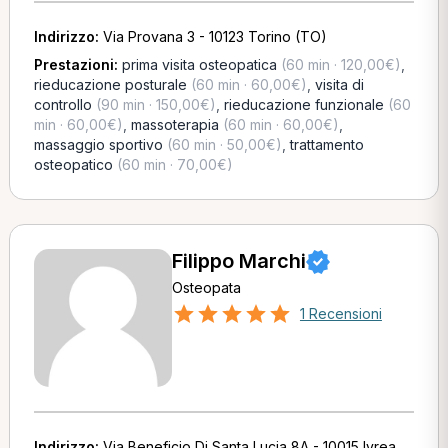
Indirizzo:
Via Provana 3 - 10123 Torino (TO)
Prestazioni:
prima visita osteopatica
(60 min · 120,00€)
,
rieducazione posturale
(60 min · 60,00€)
,
visita di
controllo
(90 min · 150,00€)
,
rieducazione funzionale
(60
min · 60,00€)
,
massoterapia
(60 min · 60,00€)
,
massaggio sportivo
(60 min · 50,00€)
,
trattamento
osteopatico
(60 min · 70,00€)
Filippo Marchi
Osteopata
1 Recensioni
Indirizzo:
Via Beneficio Di Santa Lucia 8A - 10015 Ivrea