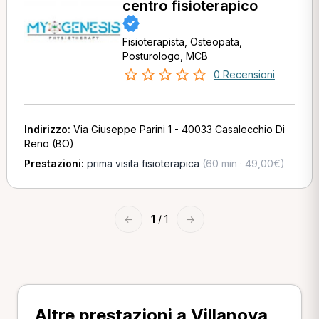
centro fisioterapico
Fisioterapista, Osteopata,
Posturologo, MCB
0 Recensioni
Indirizzo:
Via Giuseppe Parini 1 - 40033 Casalecchio Di
Reno (BO)
Prestazioni:
prima visita fisioterapica
(60 min · 49,00€)
←
1
/ 1
→
Altre prestazioni a Villanova