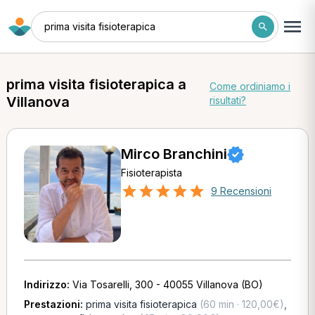
prima visita fisioterapica
prima visita fisioterapica a
Come ordiniamo i
Villanova
risultati?
Mirco Branchini
Fisioterapista
9 Recensioni
Indirizzo:
Via Tosarelli, 300 - 40055 Villanova (BO)
Prestazioni:
prima visita fisioterapica
(60 min · 120,00€)
,