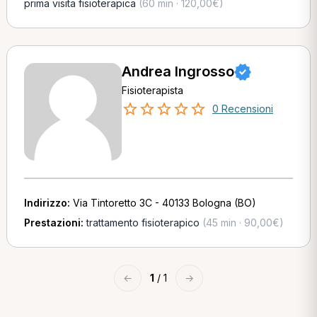
prima visita fisioterapica
(60 min · 120,00€)
Andrea Ingrosso
Fisioterapista
0 Recensioni
Indirizzo:
Via Tintoretto 3C - 40133 Bologna (BO)
Prestazioni:
trattamento fisioterapico
(45 min · 90,00€)
←
1
/ 1
→