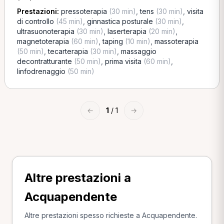
Prestazioni:
pressoterapia
(30 min)
,
tens
(30 min)
,
visita
di controllo
(45 min)
,
ginnastica posturale
(30 min)
,
ultrasuonoterapia
(30 min)
,
laserterapia
(20 min)
,
magnetoterapia
(60 min)
,
taping
(10 min)
,
massoterapia
(50 min)
,
tecarterapia
(30 min)
,
massaggio
decontratturante
(50 min)
,
prima visita
(60 min)
,
linfodrenaggio
(50 min)
←
1
/ 1
→
Altre prestazioni a
Acquapendente
Altre prestazioni spesso richieste a Acquapendente.