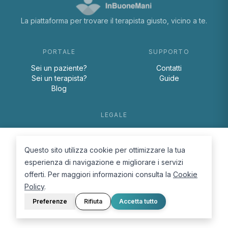
La piattaforma per trovare il terapista giusto, vicino a te.
PORTALE
SUPPORTO
Sei un paziente?
Contatti
Sei un terapista?
Guide
Blog
LEGALE
Termini e condizioni
Privacy Policy
Questo sito utilizza cookie per ottimizzare la tua
Cookie Policy
esperienza di navigazione e migliorare i servizi
offerti. Per maggiori informazioni consulta la
Cookie
Policy
.
Preferenze
Rifiuta
Accetta tutto
© 2026 D.Lab S.r.l. — InBuoneMani