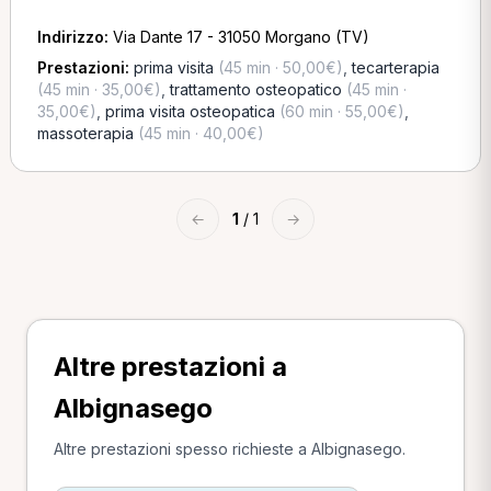
Indirizzo:
Via Dante 17 - 31050 Morgano (TV)
Prestazioni:
prima visita
(45 min · 50,00€)
,
tecarterapia
(45 min · 35,00€)
,
trattamento osteopatico
(45 min ·
35,00€)
,
prima visita osteopatica
(60 min · 55,00€)
,
massoterapia
(45 min · 40,00€)
←
1
/ 1
→
Altre prestazioni a
Albignasego
Altre prestazioni spesso richieste a Albignasego.