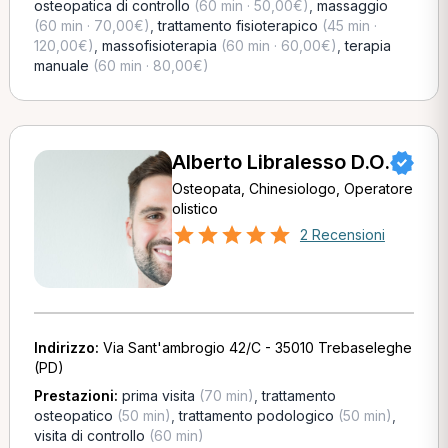
osteopatica di controllo
(60 min · 50,00€)
,
massaggio
(60 min · 70,00€)
,
trattamento fisioterapico
(45 min ·
120,00€)
,
massofisioterapia
(60 min · 60,00€)
,
terapia
manuale
(60 min · 80,00€)
Alberto Libralesso D.O.
Osteopata, Chinesiologo, Operatore
olistico
2 Recensioni
Indirizzo:
Via Sant'ambrogio 42/C - 35010 Trebaseleghe
(PD)
Prestazioni:
prima visita
(70 min)
,
trattamento
osteopatico
(50 min)
,
trattamento podologico
(50 min)
,
visita di controllo
(60 min)