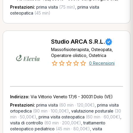
Prestazioni:
prima visita
(75 min)
,
prima visita
osteopatica
(45 min)
Studio ARCA S.R.L.
Massofisioterapista, Osteopata,
Operatore olistico, Ostetrica
0 Recensioni
Indirizzo:
Via Vittorio Veneto 17/6 - 30031 Dolo (VE)
Prestazioni:
prima visita
(60 min · 120,00€)
,
prima visita
ortopedica
(90 min · 100,00€)
,
valutazione posturale
(30
min · 50,00€)
,
prima visita osteopatica
(60 min · 60,00€)
,
visita di controllo
(60 min · 200,00€)
,
trattamento
osteopatico pediatrico
(45 min · 80,00€)
,
visita