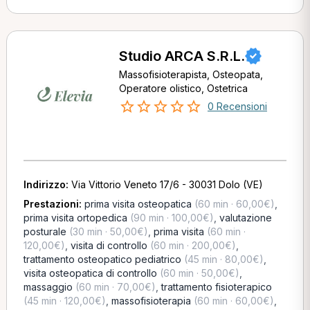
Studio ARCA S.R.L.
Massofisioterapista, Osteopata,
Operatore olistico, Ostetrica
0 Recensioni
Indirizzo:
Via Vittorio Veneto 17/6 - 30031 Dolo (VE)
Prestazioni:
prima visita osteopatica
(60 min · 60,00€)
,
prima visita ortopedica
(90 min · 100,00€)
,
valutazione
posturale
(30 min · 50,00€)
,
prima visita
(60 min ·
120,00€)
,
visita di controllo
(60 min · 200,00€)
,
trattamento osteopatico pediatrico
(45 min · 80,00€)
,
visita osteopatica di controllo
(60 min · 50,00€)
,
massaggio
(60 min · 70,00€)
,
trattamento fisioterapico
(45 min · 120,00€)
,
massofisioterapia
(60 min · 60,00€)
,