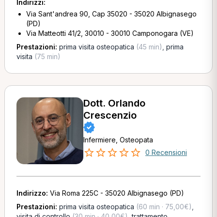
Indirizzi:
Via Sant'andrea 90, Cap 35020 - 35020 Albignasego
(PD)
Via Matteotti 41/2, 30010 - 30010 Camponogara (VE)
Prestazioni:
prima visita osteopatica
(45 min)
,
prima
visita
(75 min)
Dott. Orlando
Crescenzio
Infermiere, Osteopata
0 Recensioni
Indirizzo:
Via Roma 225C - 35020 Albignasego (PD)
Prestazioni:
prima visita osteopatica
(60 min · 75,00€)
,
visita di controllo
(30 min · 40,00€)
,
trattamento