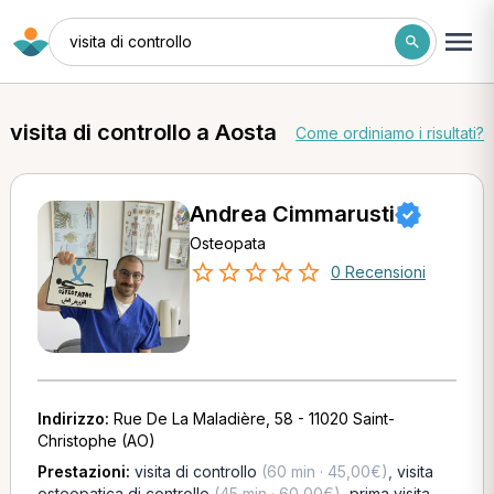
visita di controllo
visita di controllo a Aosta
Come ordiniamo i risultati?
Andrea Cimmarusti
Osteopata
0 Recensioni
Indirizzo:
Rue De La Maladière, 58 - 11020 Saint-
Christophe (AO)
Prestazioni:
visita di controllo
(60 min · 45,00€)
,
visita
osteopatica di controllo
(45 min · 60,00€)
,
prima visita