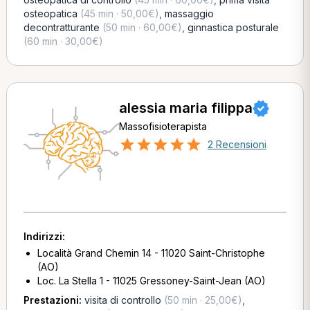
osteopatica
(45 min · 50,00€)
,
massaggio
decontratturante
(50 min · 60,00€)
,
ginnastica posturale
(60 min · 30,00€)
alessia maria filippa
Massofisioterapista
2 Recensioni
Indirizzi:
Località Grand Chemin 14 - 11020 Saint-Christophe
(AO)
Loc. La Stella 1 - 11025 Gressoney-Saint-Jean (AO)
Prestazioni:
visita di controllo
(50 min · 25,00€)
,