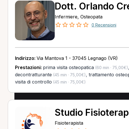
Dott. Orlando Cr
Infermiere, Osteopata
0 Recensioni
Indirizzo:
Via Mantova 1 - 37045 Legnago (VR)
Prestazioni:
prima visita osteopatica
(60 min · 75,00€)
decontratturante
,
trattamento osteo
(45 min · 75,00€)
visita di controllo
(45 min · 75,00€)
Studio Fisioterap
Fisioterapista