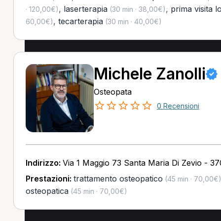
,
laserterapia
,
prima visita 
· 120,00€)
(30 min · 38,00€)
,
tecarterapia
60,00€)
(30 min · 40,00€)
Michele Zanolli
Osteopata
0 Recensioni
Indirizzo:
Via 1 Maggio 73 Santa Maria Di Zevio - 3
Prestazioni:
trattamento osteopatico
(45 min · 70,00€
osteopatica
(45 min · 70,00€)