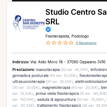
Studio Centro S
SRL
Fisioterapista, Podologo
0 Recensioni
Indirizzo:
Via: Aldo Moro 18 - 37050 Oppeano (VR)
Prestazioni:
massoterapia
,
linfodre
(30 min · 40,00€)
ginnastica posturale
,
fisiokinesiterap
(60 min · 50,00€)
ultrasuonoterapia
,
elettrostimolazio
(30 min · 38,00€)
,
magnetoterapia
,
ben
(30 min · 20,00€)
(60 min · 20,00€)
,
prima visita fisioterapica
min · 25,00€)
(15 min · 140,00€
,
seduta di agopuntura
,
min · 100,00€)
(50 min · 70,00€)
,
trattamento fisioterapico
min · 120,00€)
(45 min · 90,00