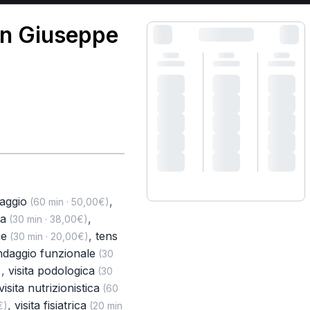
an Giuseppe
naggio
,
(60 min · 50,00€)
ia
,
(30 min · 38,00€)
ne
,
tens
(30 min · 20,00€)
daggio funzionale
(30
,
visita podologica
)
(30
visita nutrizionistica
(60
,
visita fisiatrica
€)
(20 min