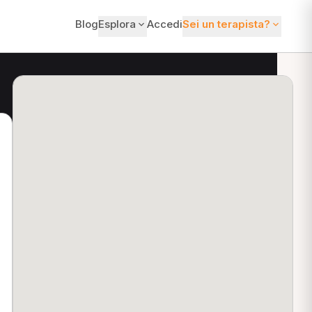
Blog
Esplora
Accedi
Sei un terapista?
ti?