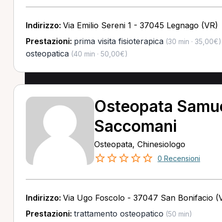
Indirizzo:
Via Emilio Sereni 1 - 37045 Legnago (VR)
Prestazioni:
prima visita fisioterapica
(30 min · 35,00€)
osteopatica
(40 min · 50,00€)
Osteopata Samu
Saccomani
Osteopata, Chinesiologo
0 Recensioni
Indirizzo:
Via Ugo Foscolo - 37047 San Bonifacio (
Prestazioni:
trattamento osteopatico
(50 min)