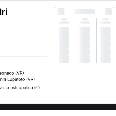
ri
Legnago (VR)
anni Lupatoto (VR)
visita osteopatica
(60