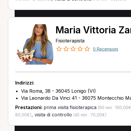
Maria Vittoria Z
Fisioterapista
0 Recensioni
Indirizzi:
Via Roma, 38 - 36045 Lonigo (VI)
Via Leonardo Da Vinci 41 - 36075 Montecchio Ma
Prestazioni:
prima visita fisioterapica
(60 min · 100,00€
,
visita di controllo
80,00€)
(45 min · 70,00€)