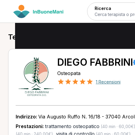
Ricerca
Terapisti a Arcole
DIEGO FABBRINI
Osteopata
1 Recensioni
Indirizzo:
Via Augusto Ruffo N. 16/18 - 37040 Arcol
Prestazioni:
trattamento osteopatico
(40 min · 60,00€
,
visita di controllo
(40 min · 240,00€)
(40 min · 60,00€)