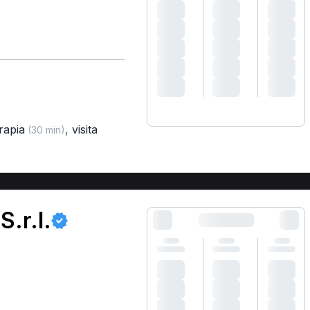
rapia
,
visita
(30 min)
.r.l.