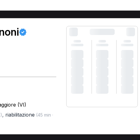
anoni
ggiore (VI)
,
riabilitazione
)
(45 min ·