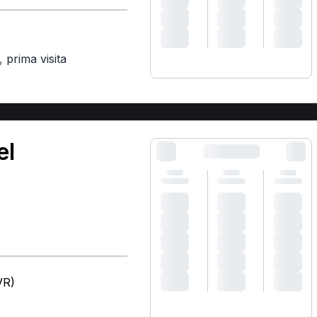
,
prima visita
el
VR)