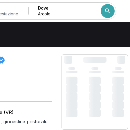
Dove
Come ordiniamo i risulta
e (VR)
,
ginnastica posturale
)