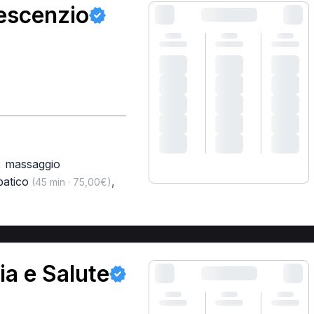
escenzio
,
massaggio
patico
,
(45 min · 75,00€)
ia e Salute