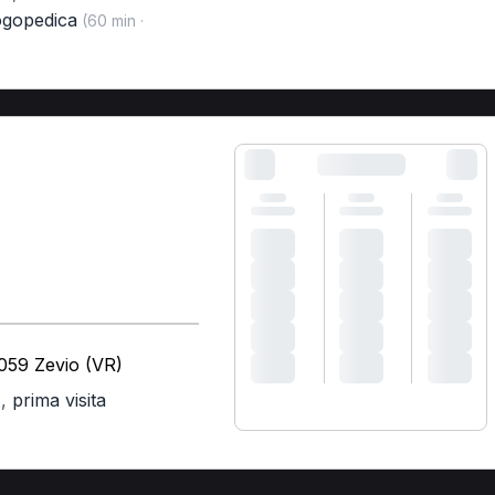
logopedica
(60 min ·
7059 Zevio (VR)
,
prima visita
)