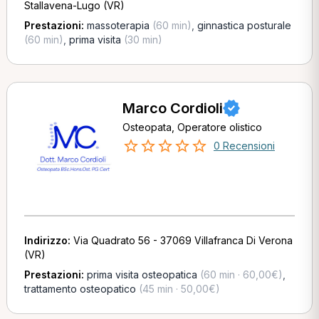
Stallavena-Lugo (VR)
Prestazioni:
massoterapia
(60 min)
,
ginnastica posturale
(60 min)
,
prima visita
(30 min)
Marco Cordioli
Osteopata, Operatore olistico
0 Recensioni
Indirizzo:
Via Quadrato 56 - 37069 Villafranca Di Verona
(VR)
Prestazioni:
prima visita osteopatica
(60 min · 60,00€)
,
trattamento osteopatico
(45 min · 50,00€)