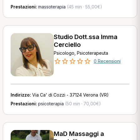
Prestazioni:
massoterapia
(45 min · 55,00€)
Studio Dott.ssa Imma
Cerciello
Psicologo, Psicoterapeuta
0 Recensioni
Indirizzo:
Via Ca' di Cozzi - 37124 Verona (VR)
Prestazioni:
psicoterapia
(50 min · 70,00€)
MaD Massaggi a