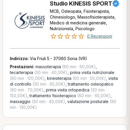
Studio KINESIS SPORT
MCB, Osteopata, Fisioterapista,
Chinesiologo, Massofisioterapista,
Medico di medicina generale,
Nutrizionista, Psicologo
0 Recensioni
Indirizzo:
Via Friuli 5 - 37060 Sona (VR)
Prestazioni:
massoterapia
(60 min · 60,00€)
,
tecarterapia
(30 min · 40,00€)
,
prima visita nutrizionale
(60 min · 120,00€)
,
kinesiterapia
(60 min · 50,00€)
,
visita
di controllo
(30 min · 65,00€)
,
trattamento osteopatico
(60 min · 70,00€)
,
prima visita ortopedica
(30 min ·
150,00€)
,
trattamento fisioterapico
(60 min · 65,00€)
,
massaggio
(30 min · 40,00€)
,
valutazione posturale
(90
min · 130,00€)