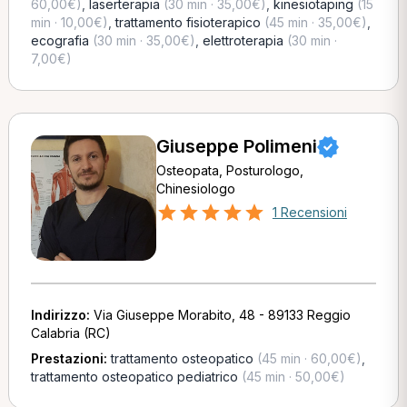
60,00€)
,
laserterapia
(30 min · 35,00€)
,
kinesiotaping
(15
min · 10,00€)
,
trattamento fisioterapico
(45 min · 35,00€)
,
ecografia
(30 min · 35,00€)
,
elettroterapia
(30 min ·
7,00€)
Giuseppe Polimeni
Osteopata, Posturologo,
Chinesiologo
1 Recensioni
Indirizzo:
Via Giuseppe Morabito, 48 - 89133 Reggio
Calabria (RC)
Prestazioni:
trattamento osteopatico
(45 min · 60,00€)
,
trattamento osteopatico pediatrico
(45 min · 50,00€)