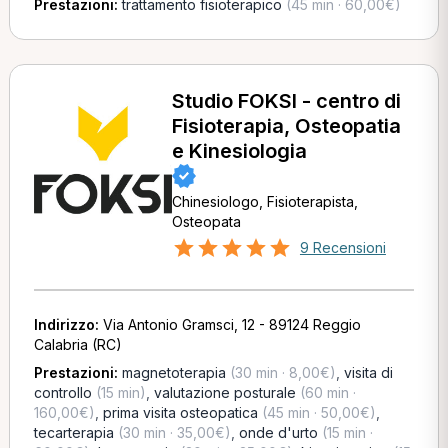
Prestazioni:
trattamento fisioterapico
(45 min · 60,00€)
Studio FOKSI - centro di
Fisioterapia, Osteopatia
e Kinesiologia
Chinesiologo, Fisioterapista,
Osteopata
9 Recensioni
Indirizzo:
Via Antonio Gramsci, 12 - 89124 Reggio
Calabria (RC)
Prestazioni:
magnetoterapia
(30 min · 8,00€)
,
visita di
controllo
(15 min)
,
valutazione posturale
(60 min ·
160,00€)
,
prima visita osteopatica
(45 min · 50,00€)
,
tecarterapia
(30 min · 35,00€)
,
onde d'urto
(15 min ·