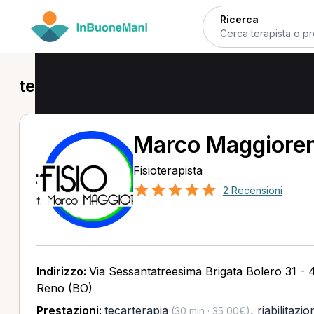
Ricerca
tecarterapia a Bologna
Marco Maggioren
Fisioterapista
2 Recensioni
Indirizzo:
Via Sessantatreesima Brigata Bolero 31 -
Reno (BO)
Prestazioni:
tecarterapia
,
riabilitazio
(30 min · 35,00€)