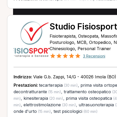
Studio Fisiosport
Fisioterapista, Osteopata, Massofis
Posturologo, MCB, Ortopedico, Nu
Chinesiologo, Personal Trainer
3 Recensioni
Indirizzo:
Viale G.b. Zappi, 14/G - 40026 Imola (BO)
Prestazioni:
tecarterapia
,
prima visita ortop
(30 min)
decontratturante
,
trattamento osteopatico
(15 min)
(30
,
kinesiterapia
,
prima visita osteopatica
min)
(20 min)
(4
,
elettrostimolazione
,
ultrasuonoterapia
min)
(30 min)
(
onde d'urto
,
test psicologici
(15 min)
(60 min)