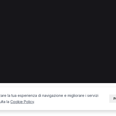
Medico di medicina generale a Bologna
Osteopata a Bolog
PORTALE
SUPPORT
Sei un paziente?
Contatti
Sei un terapista?
Guide
Blog
zare la tua esperienza di navigazione e migliorare i servizi
P
ulta la
Cookie Policy
.