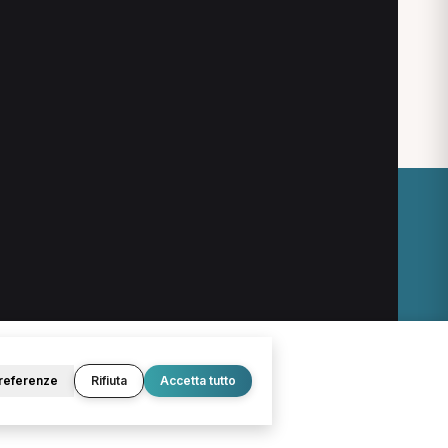
na
O
LEGALE
Termini e condizioni
Privacy Policy
Cookie Policy
referenze
Rifiuta
Accetta tutto
© 2026 D.Lab S.r.l. — InBuoneMani