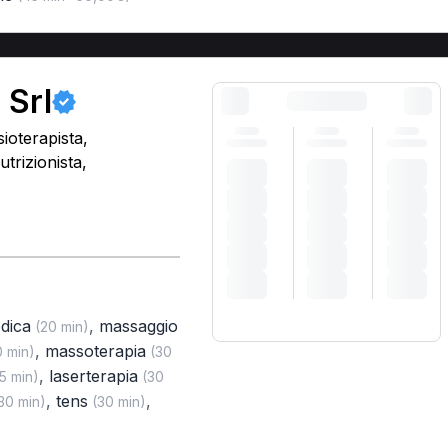
 Srl
ioterapista,
trizionista,
edica
,
massaggio
(20 min)
,
massoterapia
 min)
(30
,
laserterapia
5 min)
(30
,
tens
,
30 min)
(30 min)