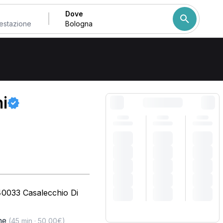
Dove
Come ordiniamo i risulta
i
 40033 Casalecchio Di
ne
(45 min · 50,00€)