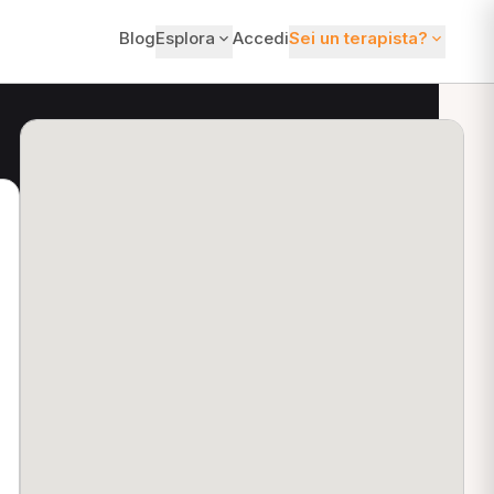
Blog
Esplora
Accedi
Sei un terapista?
ti?