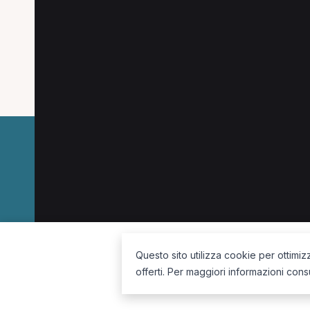
Le specializzazioni più cercate a Bologna.
Fisioterapista a Bologna
Infermiere a Bologna
La piattaforma per trovare il terapista giusto, vicino a te.
Questo sito utilizza cookie per ottimiz
offerti. Per maggiori informazioni cons
Seguici