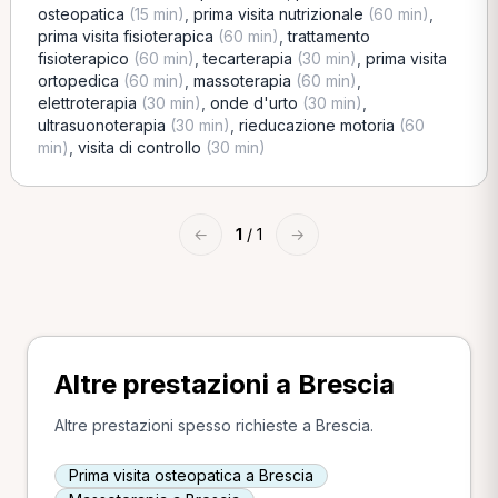
osteopatica
(15 min)
,
prima visita nutrizionale
(60 min)
,
prima visita fisioterapica
(60 min)
,
trattamento
fisioterapico
(60 min)
,
tecarterapia
(30 min)
,
prima visita
ortopedica
(60 min)
,
massoterapia
(60 min)
,
elettroterapia
(30 min)
,
onde d'urto
(30 min)
,
ultrasuonoterapia
(30 min)
,
rieducazione motoria
(60
min)
,
visita di controllo
(30 min)
←
1
/ 1
→
Altre prestazioni a Brescia
Altre prestazioni spesso richieste a Brescia.
Prima visita osteopatica a Brescia