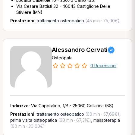
Località Caserole 10 - 25070 Caino (BS)
Via Cesare Battisti 32 - 46043 Castiglione Delle
Stiviere (MN)
Prestazioni:
trattamento osteopatico
(45 min · 75,00€)
Alessandro Cervati
Osteopata
0 Recensioni
Indirizzo:
Via Caporalino, 1/B - 25060 Cellatica (BS)
Prestazioni:
trattamento osteopatico
(60 min · 57,69€)
,
prima visita osteopatica
(60 min · 67,31€)
,
massoterapia
(60 min · 30,00€)