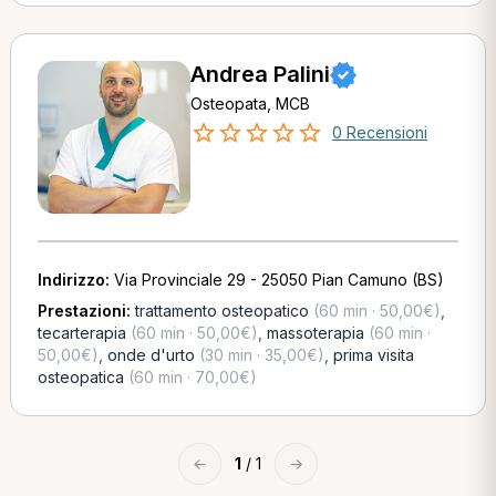
Andrea Palini
Osteopata, MCB
0 Recensioni
Indirizzo:
Via Provinciale 29 - 25050 Pian Camuno (BS)
Prestazioni:
trattamento osteopatico
(60 min · 50,00€)
,
tecarterapia
(60 min · 50,00€)
,
massoterapia
(60 min ·
50,00€)
,
onde d'urto
(30 min · 35,00€)
,
prima visita
osteopatica
(60 min · 70,00€)
←
1
/ 1
→