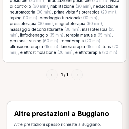
posturale
(20 min)
,
rieducazione posturale
(20 min)
,
visita
di controllo
(60 min)
,
riabilitazione
(30 min)
,
rieducazione
neuromotoria
(30 min)
,
prima visita fisioterapica
(20 min)
,
taping
(10 min)
,
bendaggio funzionale
(10 min)
,
pressoterapia
(30 min)
,
magnetoterapia
(60 min)
,
massaggio decontratturante
(30 min)
,
massoterapia
(25
min)
,
linfodrenaggio
(15 min)
,
terapia manuale
(15 min)
,
personal training
(60 min)
,
tecarterapia
(20 min)
,
ultrasuonoterapia
(15 min)
,
kinesiterapia
(15 min)
,
tens
(20
min)
,
elettrostimolazione
(20 min)
,
elettroterapia
(20 min)
←
1
/ 1
→
Altre prestazioni a Buggiano
Altre prestazioni spesso richieste a Buggiano.