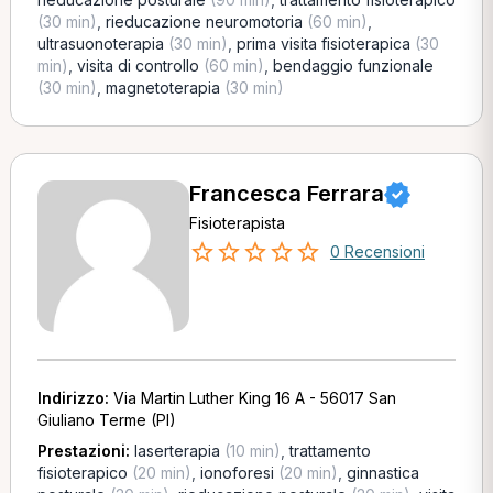
(30 min)
,
rieducazione neuromotoria
(60 min)
,
ultrasuonoterapia
(30 min)
,
prima visita fisioterapica
(30
min)
,
visita di controllo
(60 min)
,
bendaggio funzionale
(30 min)
,
magnetoterapia
(30 min)
Francesca Ferrara
Fisioterapista
0 Recensioni
Indirizzo:
Via Martin Luther King 16 A - 56017 San
Giuliano Terme (PI)
Prestazioni:
laserterapia
(10 min)
,
trattamento
fisioterapico
(20 min)
,
ionoforesi
(20 min)
,
ginnastica