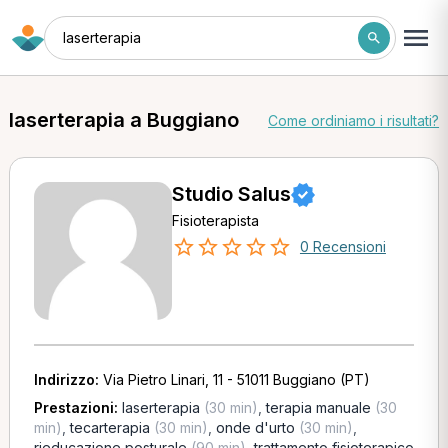
laserterapia
laserterapia a Buggiano
Come ordiniamo i risultati?
Studio Salus
Fisioterapista
0 Recensioni
Indirizzo:
Via Pietro Linari, 11 - 51011 Buggiano (PT)
Prestazioni:
laserterapia
(30 min)
,
terapia manuale
(30
min)
,
tecarterapia
(30 min)
,
onde d'urto
(30 min)
,
rieducazione posturale
(90 min)
,
trattamento fisioterapico