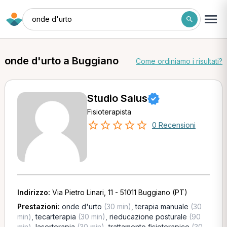
onde d'urto
onde d'urto a Buggiano
Come ordiniamo i risultati?
Studio Salus
Fisioterapista
0 Recensioni
Indirizzo:
Via Pietro Linari, 11 - 51011 Buggiano (PT)
Prestazioni:
onde d'urto
(30 min)
,
terapia manuale
(30
min)
,
tecarterapia
(30 min)
,
rieducazione posturale
(90
min)
,
laserterapia
(30 min)
,
trattamento fisioterapico
(30