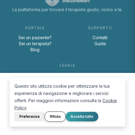
La piattaforma per trovare il terapista giusto, vicino a te.
PORTALE
SUPPORTO
Sei un paziente?
Contatti
Sei un terapista?
Guide
Blog
LEGALE
Termini e condizioni
Privacy Policy
Questo sito utilizza cookie per ottimizzare la tua
Cookie Policy
esperienza di navigazione e migliorare i servizi
offerti. Per maggiori informazioni consulta la
Cookie
Policy
.
Preferenze
Rifiuta
Accetta tutto
© 2026 D.Lab S.r.l. — InBuoneMani