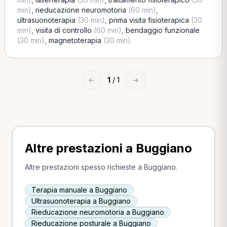
min)
,
rieducazione neuromotoria
(60 min)
,
ultrasuonoterapia
(30 min)
,
prima visita fisioterapica
(30
min)
,
visita di controllo
(60 min)
,
bendaggio funzionale
(30 min)
,
magnetoterapia
(30 min)
←
1
/ 1
→
Altre prestazioni a Buggiano
Altre prestazioni spesso richieste a Buggiano.
Terapia manuale a Buggiano
Ultrasuonoterapia a Buggiano
Rieducazione neuromotoria a Buggiano
Rieducazione posturale a Buggiano