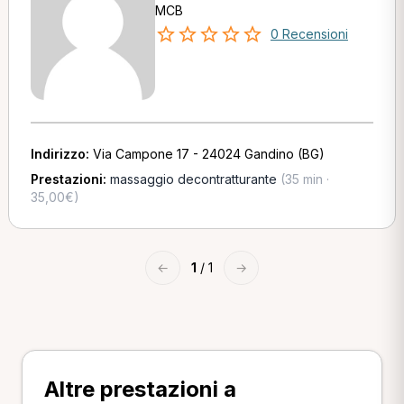
MCB
0 Recensioni
Indirizzo:
Via Campone 17 - 24024 Gandino (BG)
Prestazioni:
massaggio decontratturante
(35 min ·
35,00€)
←
1
/ 1
→
Altre prestazioni a