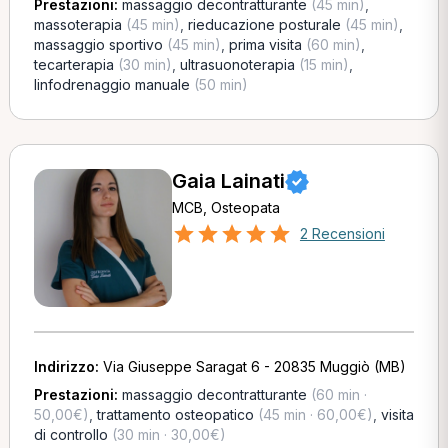
Prestazioni:
massaggio decontratturante
(45 min)
,
massoterapia
(45 min)
,
rieducazione posturale
(45 min)
,
massaggio sportivo
(45 min)
,
prima visita
(60 min)
,
tecarterapia
(30 min)
,
ultrasuonoterapia
(15 min)
,
linfodrenaggio manuale
(50 min)
Gaia Lainati
MCB, Osteopata
2 Recensioni
Indirizzo:
Via Giuseppe Saragat 6 - 20835 Muggiò (MB)
Prestazioni:
massaggio decontratturante
(60 min ·
50,00€)
,
trattamento osteopatico
(45 min · 60,00€)
,
visita
di controllo
(30 min · 30,00€)