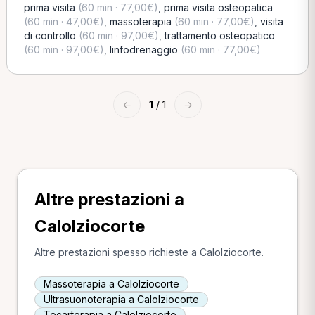
prima visita
(60 min · 77,00€)
,
prima visita osteopatica
(60 min · 47,00€)
,
massoterapia
(60 min · 77,00€)
,
visita
di controllo
(60 min · 97,00€)
,
trattamento osteopatico
(60 min · 97,00€)
,
linfodrenaggio
(60 min · 77,00€)
←
1
/ 1
→
Altre prestazioni a
Calolziocorte
Altre prestazioni spesso richieste a Calolziocorte.
Massoterapia a Calolziocorte
Ultrasuonoterapia a Calolziocorte
Tecarterapia a Calolziocorte