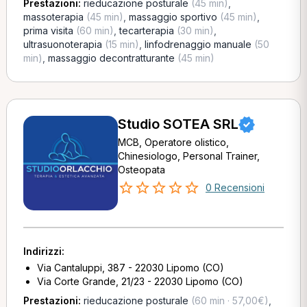
Prestazioni:
rieducazione posturale
(45 min)
,
massoterapia
(45 min)
,
massaggio sportivo
(45 min)
,
prima visita
(60 min)
,
tecarterapia
(30 min)
,
ultrasuonoterapia
(15 min)
,
linfodrenaggio manuale
(50
min)
,
massaggio decontratturante
(45 min)
Studio SOTEA SRL
MCB, Operatore olistico,
Chinesiologo, Personal Trainer,
Osteopata
0 Recensioni
Indirizzi:
Via Cantaluppi, 387 - 22030 Lipomo (CO)
Via Corte Grande, 21/23 - 22030 Lipomo (CO)
Prestazioni:
rieducazione posturale
(60 min · 57,00€)
,