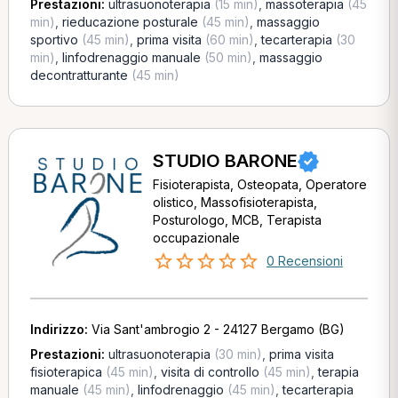
Prestazioni:
ultrasuonoterapia
(15 min)
,
massoterapia
(45
min)
,
rieducazione posturale
(45 min)
,
massaggio
sportivo
(45 min)
,
prima visita
(60 min)
,
tecarterapia
(30
min)
,
linfodrenaggio manuale
(50 min)
,
massaggio
decontratturante
(45 min)
STUDIO BARONE
Fisioterapista, Osteopata, Operatore
olistico, Massofisioterapista,
Posturologo, MCB, Terapista
occupazionale
0 Recensioni
Indirizzo:
Via Sant'ambrogio 2 - 24127 Bergamo (BG)
Prestazioni:
ultrasuonoterapia
(30 min)
,
prima visita
fisioterapica
(45 min)
,
visita di controllo
(45 min)
,
terapia
manuale
(45 min)
,
linfodrenaggio
(45 min)
,
tecarterapia