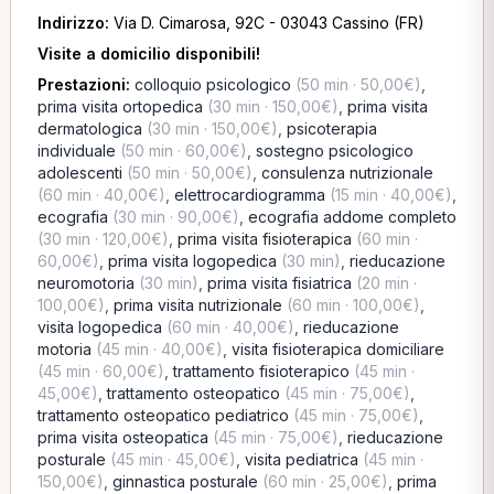
Indirizzo:
Via D. Cimarosa, 92C - 03043 Cassino (FR)
Visite a domicilio disponibili!
Prestazioni:
colloquio psicologico
(50 min · 50,00€)
,
prima visita ortopedica
(30 min · 150,00€)
,
prima visita
dermatologica
(30 min · 150,00€)
,
psicoterapia
individuale
(50 min · 60,00€)
,
sostegno psicologico
adolescenti
(50 min · 50,00€)
,
consulenza nutrizionale
(60 min · 40,00€)
,
elettrocardiogramma
(15 min · 40,00€)
,
ecografia
(30 min · 90,00€)
,
ecografia addome completo
(30 min · 120,00€)
,
prima visita fisioterapica
(60 min ·
60,00€)
,
prima visita logopedica
(30 min)
,
rieducazione
neuromotoria
(30 min)
,
prima visita fisiatrica
(20 min ·
100,00€)
,
prima visita nutrizionale
(60 min · 100,00€)
,
visita logopedica
(60 min · 40,00€)
,
rieducazione
motoria
(45 min · 40,00€)
,
visita fisioterapica domiciliare
(45 min · 60,00€)
,
trattamento fisioterapico
(45 min ·
45,00€)
,
trattamento osteopatico
(45 min · 75,00€)
,
trattamento osteopatico pediatrico
(45 min · 75,00€)
,
prima visita osteopatica
(45 min · 75,00€)
,
rieducazione
posturale
(45 min · 45,00€)
,
visita pediatrica
(45 min ·
150,00€)
,
ginnastica posturale
(60 min · 25,00€)
,
prima