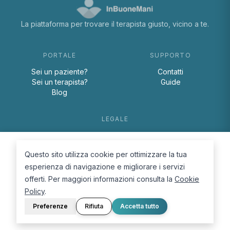
La piattaforma per trovare il terapista giusto, vicino a te.
PORTALE
SUPPORTO
Sei un paziente?
Contatti
Sei un terapista?
Guide
Blog
LEGALE
Termini e condizioni
Privacy Policy
Questo sito utilizza cookie per ottimizzare la tua
Cookie Policy
esperienza di navigazione e migliorare i servizi
offerti. Per maggiori informazioni consulta la
Cookie
Policy
.
Preferenze
Rifiuta
Accetta tutto
© 2026 D.Lab S.r.l. — InBuoneMani