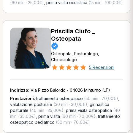
(60 min · 25,00€)
,
prima visita oculistica
(15 min · 100,00€)
Priscilla Ciufo _
Osteopata
Osteopata, Posturologo,
Chinesiologo
5 Recensioni
Indirizzo:
Via Pizzo Balordo - 04026 Minturno (LT)
Prestazioni:
trattamento osteopatico
(50 min · 70,00€)
,
valutazione posturale
(30 min · 30,00€)
,
ginnastica
posturale
(40 min · 35,00€)
,
prima visita osteopatica
(40
min · 35,00€)
,
prima visita
(60 min · 70,00€)
,
trattamento
osteopatico pediatrico
(50 min · 70,00€)