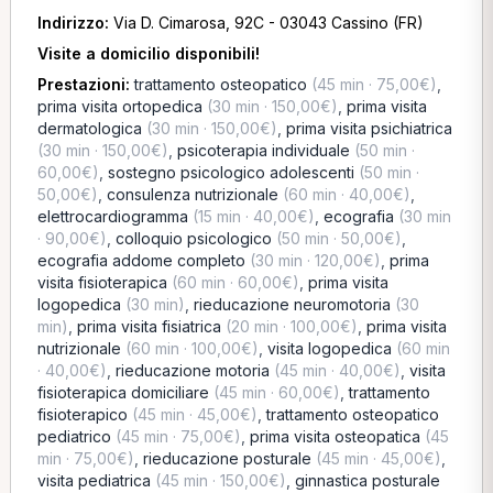
Indirizzo:
Via D. Cimarosa, 92C - 03043 Cassino (FR)
Visite a domicilio disponibili!
Prestazioni:
trattamento osteopatico
(45 min · 75,00€)
,
prima visita ortopedica
(30 min · 150,00€)
,
prima visita
dermatologica
(30 min · 150,00€)
,
prima visita psichiatrica
(30 min · 150,00€)
,
psicoterapia individuale
(50 min ·
60,00€)
,
sostegno psicologico adolescenti
(50 min ·
50,00€)
,
consulenza nutrizionale
(60 min · 40,00€)
,
elettrocardiogramma
(15 min · 40,00€)
,
ecografia
(30 min
· 90,00€)
,
colloquio psicologico
(50 min · 50,00€)
,
ecografia addome completo
(30 min · 120,00€)
,
prima
visita fisioterapica
(60 min · 60,00€)
,
prima visita
logopedica
(30 min)
,
rieducazione neuromotoria
(30
min)
,
prima visita fisiatrica
(20 min · 100,00€)
,
prima visita
nutrizionale
(60 min · 100,00€)
,
visita logopedica
(60 min
· 40,00€)
,
rieducazione motoria
(45 min · 40,00€)
,
visita
fisioterapica domiciliare
(45 min · 60,00€)
,
trattamento
fisioterapico
(45 min · 45,00€)
,
trattamento osteopatico
pediatrico
(45 min · 75,00€)
,
prima visita osteopatica
(45
min · 75,00€)
,
rieducazione posturale
(45 min · 45,00€)
,
visita pediatrica
(45 min · 150,00€)
,
ginnastica posturale