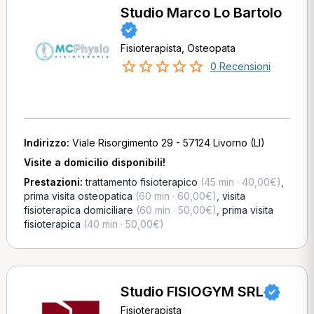
Studio Marco Lo Bartolo
Fisioterapista, Osteopata
0 Recensioni
Indirizzo:
Viale Risorgimento 29 - 57124 Livorno (LI)
Visite a domicilio disponibili!
Prestazioni:
trattamento fisioterapico
(45 min · 40,00€)
,
prima visita osteopatica
(60 min · 60,00€)
,
visita
fisioterapica domiciliare
(60 min · 50,00€)
,
prima visita
fisioterapica
(40 min · 50,00€)
Studio FISIOGYM SRL
Fisioterapista