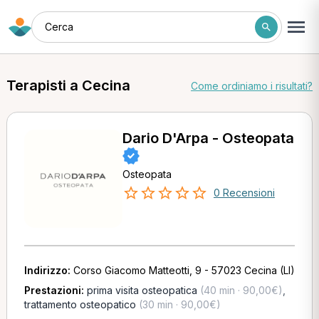
Cerca
Terapisti a Cecina
Come ordiniamo i risultati?
Dario D'Arpa - Osteopata
Osteopata
0 Recensioni
Indirizzo:
Corso Giacomo Matteotti, 9 - 57023 Cecina (LI)
Prestazioni:
prima visita osteopatica
(40 min · 90,00€)
,
trattamento osteopatico
(30 min · 90,00€)