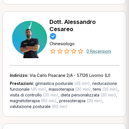
Dott. Alessandro
Cesareo
Chinesiologo
0 Recensioni
Indirizzo:
Via Carlo Pisacane 2/A - 57126 Livorno (LI)
Prestazioni:
ginnastica posturale
(45 min)
,
rieducazione
funzionale
(45 min)
,
massoterapia
(30 min)
,
tens
(30 min)
,
visita di controllo
(30 min)
,
dieta personalizzata
(30 min)
,
magnetoterapia
(60 min)
,
pressoterapia
(30 min)
,
valutazione posturale
(60 min)