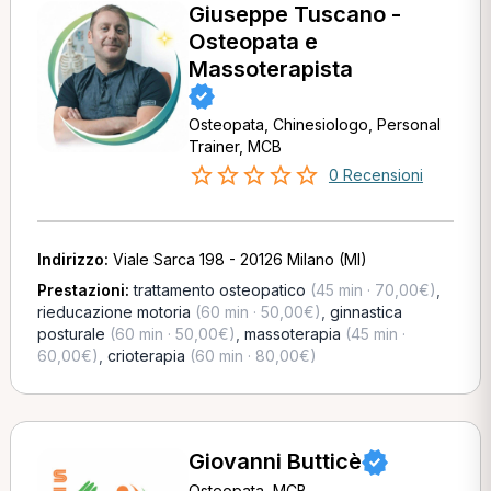
Giuseppe Tuscano -
Osteopata e
Massoterapista
Osteopata, Chinesiologo, Personal
Trainer, MCB
0 Recensioni
Indirizzo:
Viale Sarca 198 - 20126 Milano (MI)
Prestazioni:
trattamento osteopatico
(45 min · 70,00€)
,
rieducazione motoria
(60 min · 50,00€)
,
ginnastica
posturale
(60 min · 50,00€)
,
massoterapia
(45 min ·
60,00€)
,
crioterapia
(60 min · 80,00€)
Giovanni Butticè
Osteopata, MCB