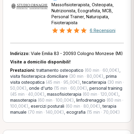
Massofisioterapista, Osteopata,
Nutrizionista, Ecografista, MCB,
Personal Trainer, Naturopata,
Fisioterapista
6 Recensioni
Indirizzo:
Viale Emilia 83 - 20093 Cologno Monzese (MI)
Visite a domicilio disponibili!
Prestazioni:
trattamento osteopatico
(60 min · 60,00€)
,
visita fisioterapica domiciliare
(30 min · 80,00€)
,
prima
visita osteopatica
(45 min · 95,00€)
,
tecarterapia
(30 min ·
50,00€)
,
onde d'urto
(15 min · 60,00€)
,
personal training
(45 min · 40,00€)
,
massofisioterapia
(60 min · 120,00€)
,
massoterapia
(60 min · 100,00€)
,
linfodrenaggio
(60 min ·
100,00€)
,
esercizi posturali
(60 min · 80,00€)
,
terapia
manuale
(70 min · 140,00€)
,
ecografia
(15 min · 70,00€)