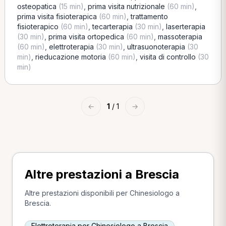
osteopatica
(15 min)
,
prima visita nutrizionale
(60 min)
,
prima visita fisioterapica
(60 min)
,
trattamento
fisioterapico
(60 min)
,
tecarterapia
(30 min)
,
laserterapia
(30 min)
,
prima visita ortopedica
(60 min)
,
massoterapia
(60 min)
,
elettroterapia
(30 min)
,
ultrasuonoterapia
(30
min)
,
rieducazione motoria
(60 min)
,
visita di controllo
(30
min)
←
1
/ 1
→
Altre prestazioni a Brescia
Altre prestazioni disponibili per Chinesiologo a
Brescia.
Elettroterapia per Chinesiologo a Brescia