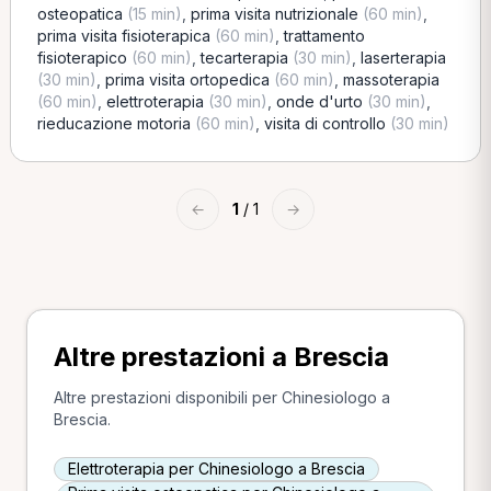
osteopatica
(15 min)
,
prima visita nutrizionale
(60 min)
,
prima visita fisioterapica
(60 min)
,
trattamento
fisioterapico
(60 min)
,
tecarterapia
(30 min)
,
laserterapia
(30 min)
,
prima visita ortopedica
(60 min)
,
massoterapia
(60 min)
,
elettroterapia
(30 min)
,
onde d'urto
(30 min)
,
rieducazione motoria
(60 min)
,
visita di controllo
(30 min)
←
1
/ 1
→
Altre prestazioni a Brescia
Altre prestazioni disponibili per Chinesiologo a
Brescia.
Elettroterapia per Chinesiologo a Brescia