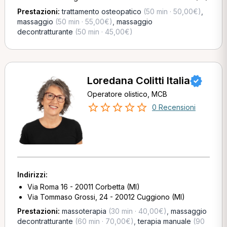
Prestazioni:
trattamento osteopatico
(50 min · 50,00€)
,
massaggio
(50 min · 55,00€)
,
massaggio
decontratturante
(50 min · 45,00€)
Loredana Colitti Italia
Operatore olistico, MCB
0 Recensioni
Indirizzi:
Via Roma 16 - 20011 Corbetta (MI)
Via Tommaso Grossi, 24 - 20012 Cuggiono (MI)
Prestazioni:
massoterapia
(30 min · 40,00€)
,
massaggio
decontratturante
(60 min · 70,00€)
,
terapia manuale
(90