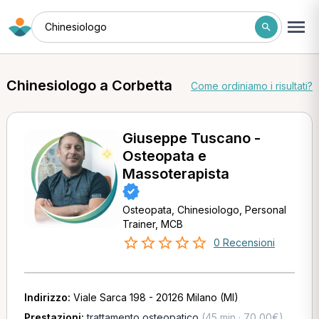
Chinesiologo
Chinesiologo a Corbetta
Come ordiniamo i risultati?
Giuseppe Tuscano -
Osteopata e
Massoterapista
Osteopata, Chinesiologo, Personal
Trainer, MCB
0 Recensioni
Indirizzo:
Viale Sarca 198 - 20126 Milano (MI)
Prestazioni:
trattamento osteopatico
(45 min · 70,00€)
,