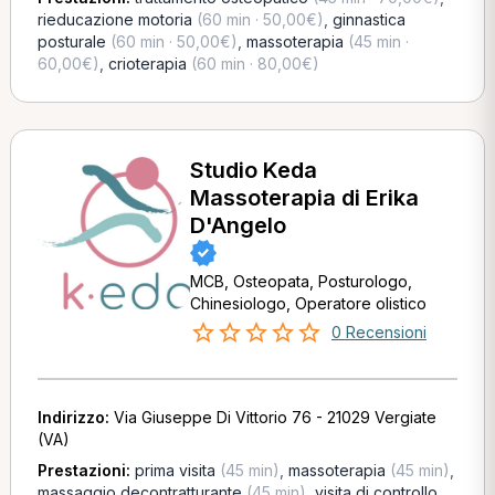
rieducazione motoria
(60 min · 50,00€)
,
ginnastica
posturale
(60 min · 50,00€)
,
massoterapia
(45 min ·
60,00€)
,
crioterapia
(60 min · 80,00€)
Studio Keda
Massoterapia di Erika
D'Angelo
MCB, Osteopata, Posturologo,
Chinesiologo, Operatore olistico
0 Recensioni
Indirizzo:
Via Giuseppe Di Vittorio 76 - 21029 Vergiate
(VA)
Prestazioni:
prima visita
(45 min)
,
massoterapia
(45 min)
,
massaggio decontratturante
(45 min)
,
visita di controllo