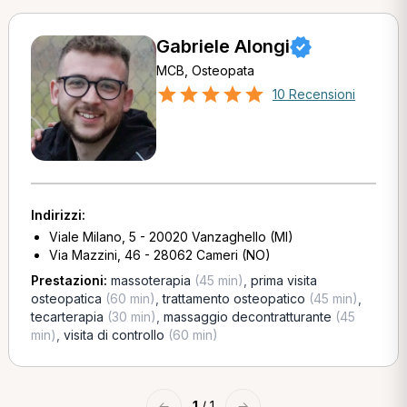
Gabriele Alongi
MCB, Osteopata
10 Recensioni
Indirizzi:
Viale Milano, 5 - 20020 Vanzaghello (MI)
Via Mazzini, 46 - 28062 Cameri (NO)
Prestazioni:
massoterapia
(45 min)
,
prima visita
osteopatica
(60 min)
,
trattamento osteopatico
(45 min)
,
tecarterapia
(30 min)
,
massaggio decontratturante
(45
min)
,
visita di controllo
(60 min)
←
1
/ 1
→