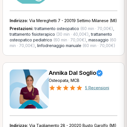
Indirizzo:
Via Mereghetti 7 - 20019 Settimo Milanese (MI)
Prestazioni:
trattamento osteopatico
(60 min · 70,00€)
,
trattamento fisioterapico
(30 min · 40,00€)
,
trattamento
osteopatico pediatrico
(60 min · 70,00€)
,
massaggio
(60
min · 70,00€)
,
linfodrenaggio manuale
(60 min · 70,00€)
Annika Dal Soglio
Osteopata, MCB
5 Recensioni
Indirizzo:
Via Tagliamento 28 - 20020 Busto Garolfo (MI)