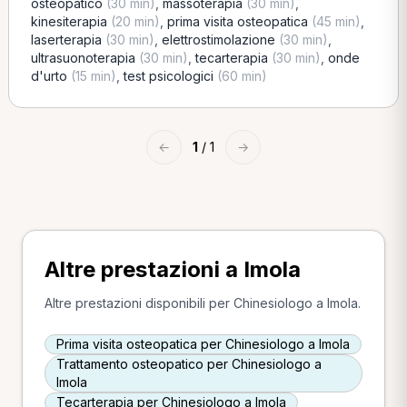
osteopatico
(30 min)
,
massoterapia
(30 min)
,
kinesiterapia
(20 min)
,
prima visita osteopatica
(45 min)
,
laserterapia
(30 min)
,
elettrostimolazione
(30 min)
,
ultrasuonoterapia
(30 min)
,
tecarterapia
(30 min)
,
onde
d'urto
(15 min)
,
test psicologici
(60 min)
←
1
/ 1
→
Altre prestazioni a Imola
Altre prestazioni disponibili per Chinesiologo a Imola.
Prima visita osteopatica per Chinesiologo a Imola
Trattamento osteopatico per Chinesiologo a
Imola
Tecarterapia per Chinesiologo a Imola