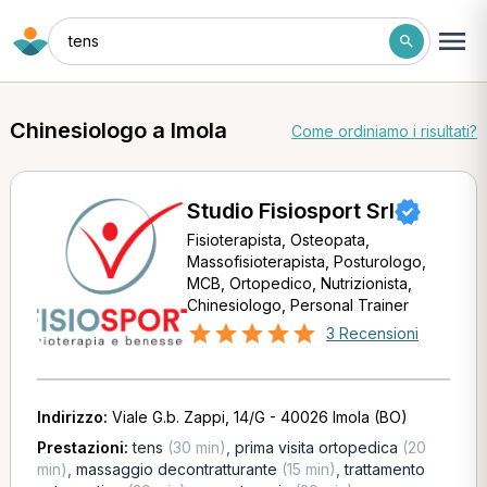
tens
Chinesiologo a Imola
Come ordiniamo i risultati?
Studio Fisiosport Srl
Fisioterapista, Osteopata,
Massofisioterapista, Posturologo,
MCB, Ortopedico, Nutrizionista,
Chinesiologo, Personal Trainer
3 Recensioni
Indirizzo:
Viale G.b. Zappi, 14/G - 40026 Imola (BO)
Prestazioni:
tens
(30 min)
,
prima visita ortopedica
(20
min)
,
massaggio decontratturante
(15 min)
,
trattamento