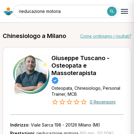
rieducazione motoria
Chinesiologo a Milano
Come ordiniamo i risultati?
Giuseppe Tuscano -
Osteopata e
Massoterapista
Osteopata, Chinesiologo, Personal
Trainer, MCB
0 Recensioni
Indirizzo:
Viale Sarca 198 - 20126 Milano (MI)
Prestazioni:
rieducazione motoria
(60 min · 50,00€)
,