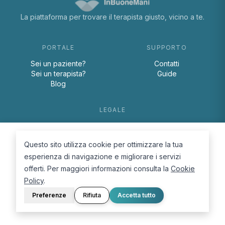
La piattaforma per trovare il terapista giusto, vicino a te.
PORTALE
SUPPORTO
Sei un paziente?
Contatti
Sei un terapista?
Guide
Blog
LEGALE
Termini e condizioni
Privacy Policy
Questo sito utilizza cookie per ottimizzare la tua
Cookie Policy
esperienza di navigazione e migliorare i servizi
offerti. Per maggiori informazioni consulta la
Cookie
Policy
.
Preferenze
Rifiuta
Accetta tutto
© 2026 D.Lab S.r.l. — InBuoneMani