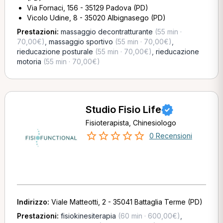
Via Fornaci, 156 - 35129 Padova (PD)
Vicolo Udine, 8 - 35020 Albignasego (PD)
Prestazioni:
massaggio decontratturante
(55 min ·
70,00€)
,
massaggio sportivo
(55 min · 70,00€)
,
rieducazione posturale
(55 min · 70,00€)
,
rieducazione
motoria
(55 min · 70,00€)
Studio Fisio Life
Fisioterapista, Chinesiologo
0 Recensioni
Indirizzo:
Viale Matteotti, 2 - 35041 Battaglia Terme (PD)
Prestazioni:
fisiokinesiterapia
(60 min · 600,00€)
,