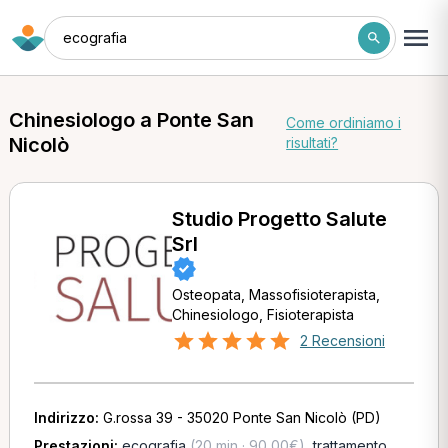
ecografia
Chinesiologo a Ponte San
Come ordiniamo i
Nicolò
risultati?
Studio Progetto Salute
Srl
Osteopata, Massofisioterapista,
Chinesiologo, Fisioterapista
2 Recensioni
Indirizzo:
G.rossa 39 - 35020 Ponte San Nicolò (PD)
Prestazioni:
ecografia
(20 min · 90,00€)
,
trattamento