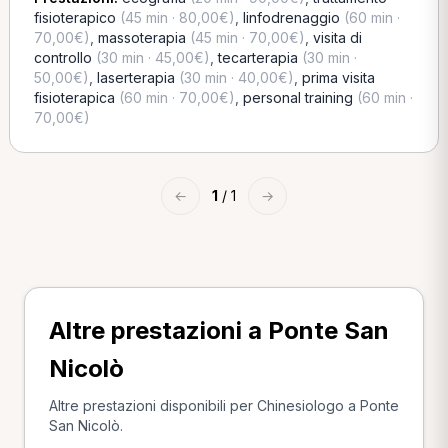
fisioterapico
(45 min · 80,00€)
,
linfodrenaggio
(60 min ·
70,00€)
,
massoterapia
(45 min · 70,00€)
,
visita di
controllo
(30 min · 45,00€)
,
tecarterapia
(30 min ·
50,00€)
,
laserterapia
(30 min · 40,00€)
,
prima visita
fisioterapica
(60 min · 70,00€)
,
personal training
(60 min ·
70,00€)
←
1
/ 1
→
Altre prestazioni a Ponte San
Nicolò
Altre prestazioni disponibili per Chinesiologo a Ponte
San Nicolò.