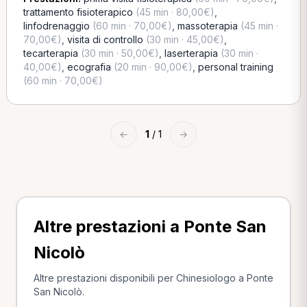
trattamento fisioterapico
(45 min · 80,00€)
,
linfodrenaggio
(60 min · 70,00€)
,
massoterapia
(45 min ·
70,00€)
,
visita di controllo
(30 min · 45,00€)
,
tecarterapia
(30 min · 50,00€)
,
laserterapia
(30 min ·
40,00€)
,
ecografia
(20 min · 90,00€)
,
personal training
(60 min · 70,00€)
←
1
/ 1
→
Altre prestazioni a Ponte San
Nicolò
Altre prestazioni disponibili per Chinesiologo a Ponte
San Nicolò.