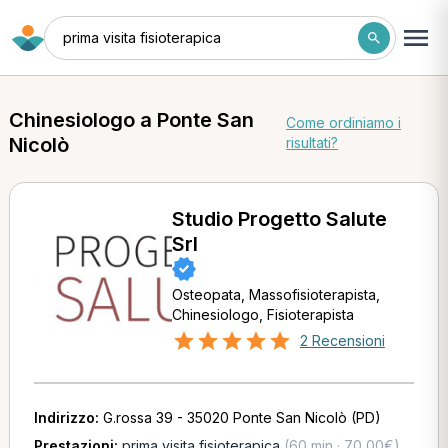
prima visita fisioterapica
Chinesiologo a Ponte San
Come ordiniamo i
Nicolò
risultati?
Studio Progetto Salute
Srl
Osteopata, Massofisioterapista,
Chinesiologo, Fisioterapista
2 Recensioni
Indirizzo:
G.rossa 39 - 35020 Ponte San Nicolò (PD)
Prestazioni:
prima visita fisioterapica
(60 min · 70,00€)
,