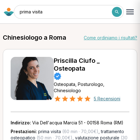
prima visita
Chinesiologo a Roma
Come ordiniamo i risultati?
Priscilla Ciufo _
Osteopata
Osteopata, Posturologo,
Chinesiologo
5 Recensioni
Indirizzo:
Via Dell'acqua Marcia 51 - 00158 Roma (RM)
Prestazioni:
prima visita
(60 min · 70,00€)
,
trattamento
osteopatico
(50 min · 70,00€)
,
valutazione posturale
(30