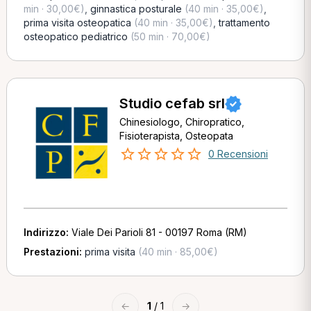
min · 30,00€)
,
ginnastica posturale
(40 min · 35,00€)
,
prima visita osteopatica
(40 min · 35,00€)
,
trattamento
osteopatico pediatrico
(50 min · 70,00€)
Studio cefab srl
Chinesiologo, Chiropratico,
Fisioterapista, Osteopata
0 Recensioni
Indirizzo:
Viale Dei Parioli 81 - 00197 Roma (RM)
Prestazioni:
prima visita
(40 min · 85,00€)
←
1
/ 1
→