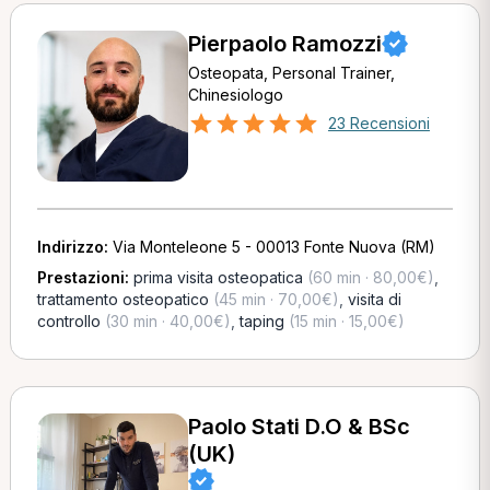
Pierpaolo Ramozzi
Osteopata, Personal Trainer,
Chinesiologo
23 Recensioni
Indirizzo:
Via Monteleone 5 - 00013 Fonte Nuova (RM)
Prestazioni:
prima visita osteopatica
(60 min · 80,00€)
,
trattamento osteopatico
(45 min · 70,00€)
,
visita di
controllo
(30 min · 40,00€)
,
taping
(15 min · 15,00€)
Paolo Stati D.O & BSc
(UK)