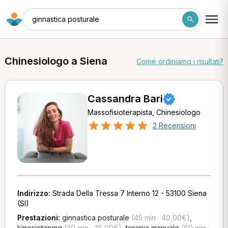
ginnastica posturale
Chinesiologo a Siena
Come ordiniamo i risultati?
Cassandra Bari
Massofisioterapista, Chinesiologo
2 Recensioni
Indirizzo:
Strada Della Tressa 7 Interno 12 - 53100 Siena
(SI)
Prestazioni:
ginnastica posturale
(45 min · 40,00€)
,
kinesiotaping
(30 min · 25,00€)
,
terapia manuale
(60 min ·