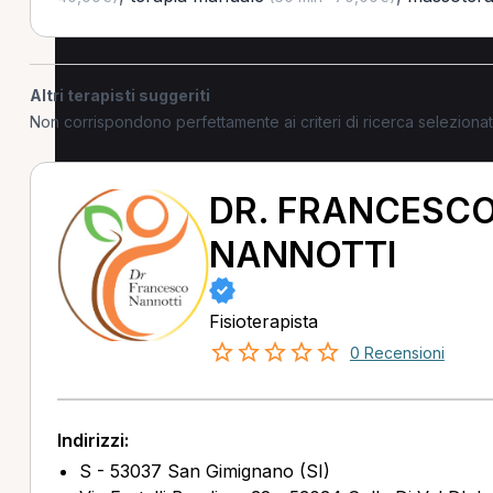
Altri terapisti suggeriti
Non corrispondono perfettamente ai criteri di ricerca selezion
DR. FRANCESC
NANNOTTI
Fisioterapista
0 Recensioni
Indirizzi:
S - 53037 San Gimignano (SI)