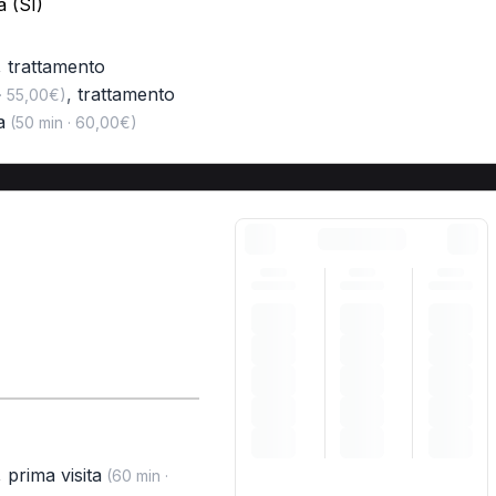
a (SI)
,
trattamento
,
trattamento
· 55,00€)
a
(50 min · 60,00€)
,
prima visita
(60 min ·