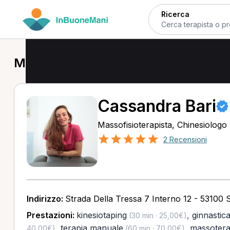
Ricerca
Massofisioterapista a Siena
Cassandra Bari
Massofisioterapista, Chinesiologo
2 Recensioni
Indirizzo:
Strada Della Tressa 7 Interno 12 - 53100 S
Prestazioni:
kinesiotaping
,
ginnastic
(30 min · 25,00€)
,
terapia manuale
,
massotera
40,00€)
(60 min · 70,00€)