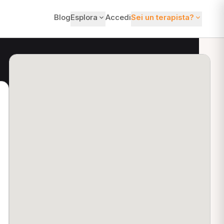
Blog
Esplora
Accedi
Sei un terapista?
ti?