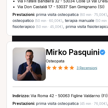
Via Fratelli Bandiera 32 - 53034 Colle Di Val D'els
Via Don Castaldi 17 - 53037 San Gimignano (SI)
Prestazioni:
prima visita osteopatica
(60 min · 75,00€)
osteopatico
,
terapia manuale
(50 min · 60,00€)
(50 min 
fisioterapico
,
prima visita fisioterapic
(50 min · 45,00€)
Mirko Pasquini
Osteopata
3 Recensioni
Indirizzo:
Via Roma 42 - 50063 Figline Valdarno (FI)
Prestazioni:
prima visita osteopatica
(45 min · 76,00€)