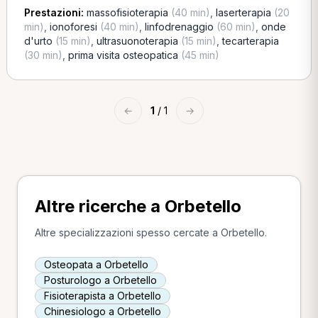
Prestazioni:
massofisioterapia
(40 min)
,
laserterapia
(20
min)
,
ionoforesi
(40 min)
,
linfodrenaggio
(60 min)
,
onde
d'urto
(15 min)
,
ultrasuonoterapia
(15 min)
,
tecarterapia
(30 min)
,
prima visita osteopatica
(45 min)
←
1
/ 1
→
Altre ricerche a Orbetello
Altre specializzazioni spesso cercate a Orbetello.
Osteopata a Orbetello
Posturologo a Orbetello
Fisioterapista a Orbetello
Chinesiologo a Orbetello