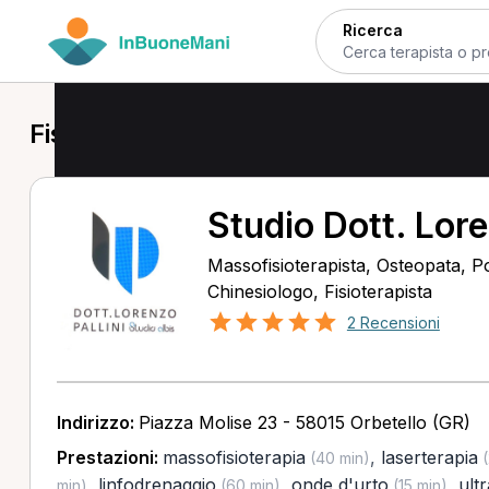
Ricerca
Fisioterapista a Orbetello
Studio Dott. Lore
Massofisioterapista, Osteopata, P
Chinesiologo, Fisioterapista
2 Recensioni
Indirizzo:
Piazza Molise 23 - 58015 Orbetello (GR)
Prestazioni:
massofisioterapia
,
laserterapia
(40 min)
(
,
linfodrenaggio
,
onde d'urto
,
ult
min)
(60 min)
(15 min)