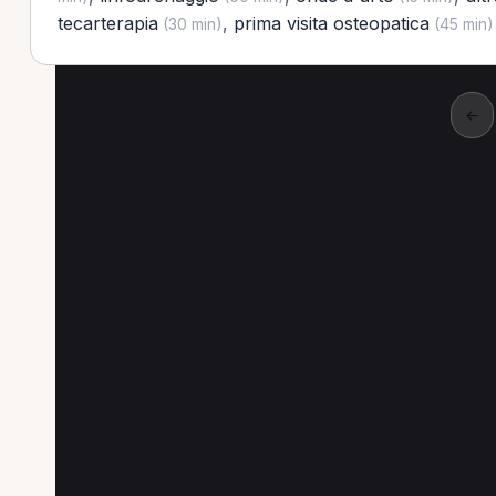
tecarterapia
,
prima visita osteopatica
(30 min)
(45 min)
←
Altre ricerche a Orbet
Altre specializzazioni spesso cercate a Orbet
Osteopata a Orbetello
Posturologo a Orbetel