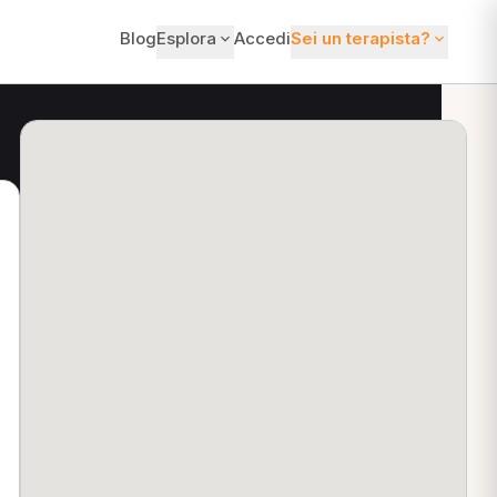
Blog
Esplora
Accedi
Sei un terapista?
ti?