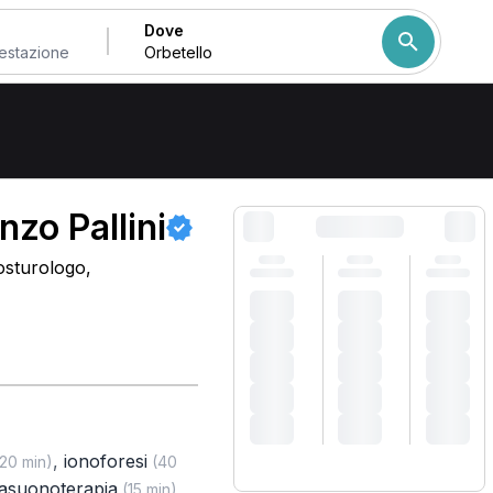
Dove
Come ordiniamo i risulta
nzo Pallini
osturologo,
,
ionoforesi
20 min)
(40
rasuonoterapia
,
(15 min)