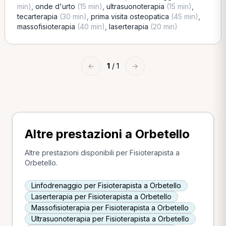
min)
,
onde d'urto
(15 min)
,
ultrasuonoterapia
(15 min)
,
tecarterapia
(30 min)
,
prima visita osteopatica
(45 min)
,
massofisioterapia
(40 min)
,
laserterapia
(20 min)
←
1
/ 1
→
Altre prestazioni a Orbetello
Altre prestazioni disponibili per Fisioterapista a
Orbetello.
Linfodrenaggio per Fisioterapista a Orbetello
Laserterapia per Fisioterapista a Orbetello
Massofisioterapia per Fisioterapista a Orbetello
Ultrasuonoterapia per Fisioterapista a Orbetello