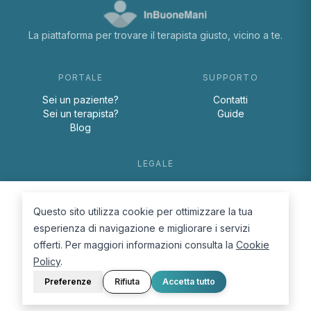
La piattaforma per trovare il terapista giusto, vicino a te.
PORTALE
SUPPORTO
Sei un paziente?
Contatti
Sei un terapista?
Guide
Blog
LEGALE
Termini e condizioni
Privacy Policy
Questo sito utilizza cookie per ottimizzare la tua
Cookie Policy
esperienza di navigazione e migliorare i servizi
offerti. Per maggiori informazioni consulta la
Cookie
Policy
.
Preferenze
Rifiuta
Accetta tutto
© 2026 D.Lab S.r.l. — InBuoneMani