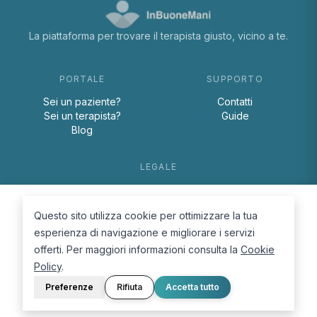
La piattaforma per trovare il terapista giusto, vicino a te.
PORTALE
SUPPORTO
Sei un paziente?
Contatti
Sei un terapista?
Guide
Blog
LEGALE
Termini e condizioni
Privacy Policy
Questo sito utilizza cookie per ottimizzare la tua
Cookie Policy
esperienza di navigazione e migliorare i servizi
offerti. Per maggiori informazioni consulta la
Cookie
Policy
.
Preferenze
Rifiuta
Accetta tutto
© 2026 D.Lab S.r.l. — InBuoneMani