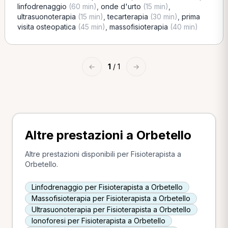
linfodrenaggio
(60 min)
,
onde d'urto
(15 min)
,
ultrasuonoterapia
(15 min)
,
tecarterapia
(30 min)
,
prima
visita osteopatica
(45 min)
,
massofisioterapia
(40 min)
←
1
/ 1
→
Altre prestazioni a Orbetello
Altre prestazioni disponibili per Fisioterapista a
Orbetello.
Linfodrenaggio per Fisioterapista a Orbetello
Massofisioterapia per Fisioterapista a Orbetello
Ultrasuonoterapia per Fisioterapista a Orbetello
Ionoforesi per Fisioterapista a Orbetello