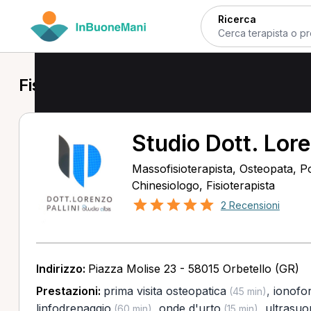
Ricerca
Fisioterapista a Orbetello
Studio Dott. Lore
Massofisioterapista, Osteopata, P
Chinesiologo, Fisioterapista
2 Recensioni
Indirizzo:
Piazza Molise 23 - 58015 Orbetello (GR)
Prestazioni:
prima visita osteopatica
,
ionofor
(45 min)
linfodrenaggio
,
onde d'urto
,
ultrasuo
(60 min)
(15 min)