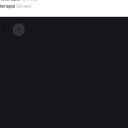
terapia
(20 min)
1
/ 1
→
betello
a a Orbetello.
Laserterapia per Fisioterapista a Orbetello
Massofisioterapia per 
Ionoforesi per Fisioterapista a Orbetello
Onde d'urto per Fisio