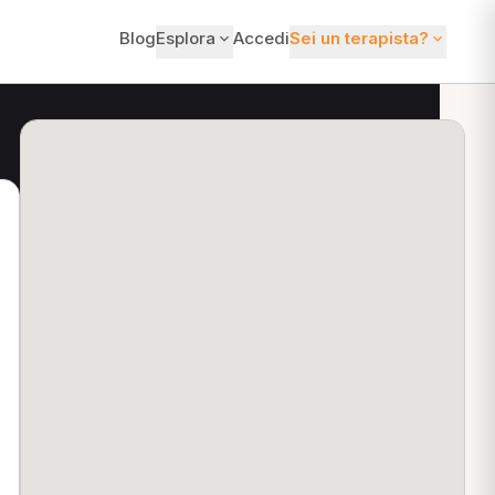
Blog
Esplora
Accedi
Sei un terapista?
ti?