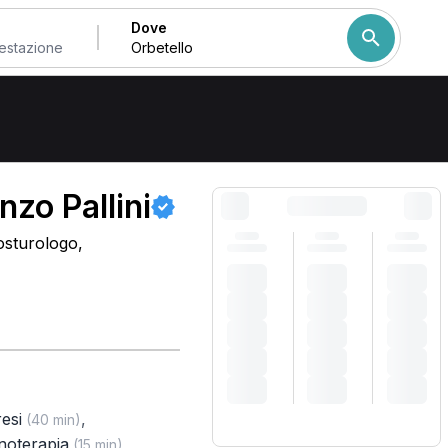
Dove
Come ordiniamo i risulta
nzo Pallini
osturologo,
esi
,
(40 min)
noterapia
,
(15 min)