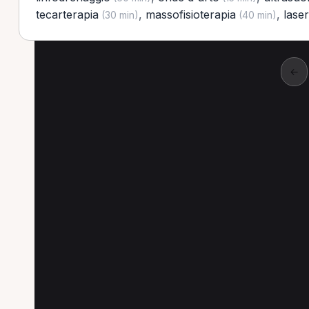
tecarterapia
,
massofisioterapia
,
laser
(30 min)
(40 min)
←
Altre prestazioni a Or
Altre prestazioni disponibili per Fisioterapist
Linfodrenaggio per Fisioterapista a Orbetello
Ultrasuonoterapia per Fisioterapista a Orbetello
Tecarterapia per Fisioterapista a Orbetello