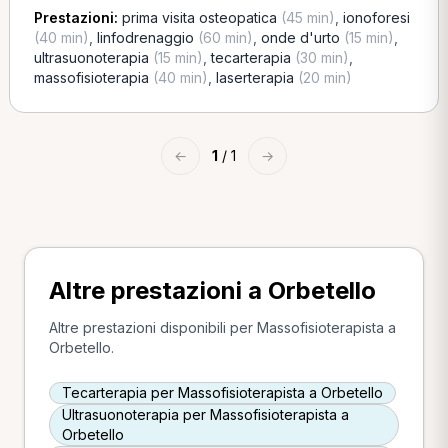
Prestazioni:
prima visita osteopatica
(45 min)
,
ionoforesi
(40 min)
,
linfodrenaggio
(60 min)
,
onde d'urto
(15 min)
,
ultrasuonoterapia
(15 min)
,
tecarterapia
(30 min)
,
massofisioterapia
(40 min)
,
laserterapia
(20 min)
←
1
/ 1
→
Altre prestazioni a Orbetello
Altre prestazioni disponibili per Massofisioterapista a
Orbetello.
Tecarterapia per Massofisioterapista a Orbetello
Ultrasuonoterapia per Massofisioterapista a
Orbetello