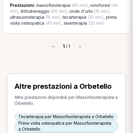
Prestazioni:
massofisioterapia
(40 min)
,
ionoforesi
(40
min)
,
linfodrenaggio
(60 min)
,
onde d'urto
(15 min)
,
ultrasuonoterapia
(15 min)
,
tecarterapia
(30 min)
,
prima
visita osteopatica
(45 min)
,
laserterapia
(20 min)
←
1
/ 1
→
Altre prestazioni a Orbetello
Altre prestazioni disponibili per Massofisioterapista a
Orbetello.
Tecarterapia per Massofisioterapista a Orbetello
Prima visita osteopatica per Massofisioterapista
a Orbetello