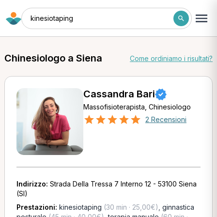
kinesiotaping
Chinesiologo a Siena
Come ordiniamo i risultati?
Cassandra Bari
Massofisioterapista, Chinesiologo
2 Recensioni
Indirizzo:
Strada Della Tressa 7 Interno 12 - 53100 Siena
(SI)
Prestazioni:
kinesiotaping
(30 min · 25,00€)
,
ginnastica
posturale
(45 min · 40,00€)
,
terapia manuale
(60 min ·