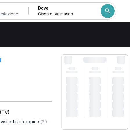
Dove
Come ordiniamo i risulta
 (TV)
visita fisioterapica
(60