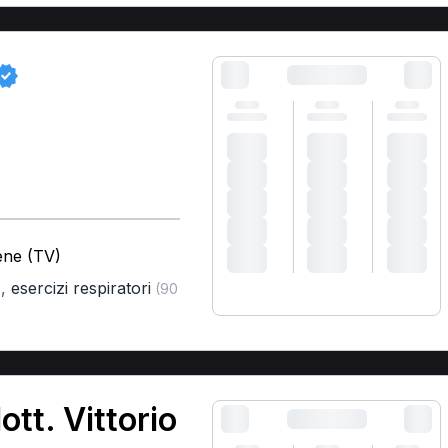
ene (TV)
,
esercizi respiratori
)
(90
ott. Vittorio