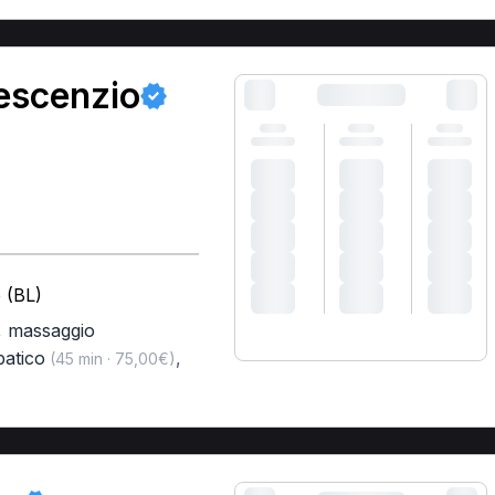
escenzio
 (BL)
,
massaggio
patico
,
(45 min · 75,00€)