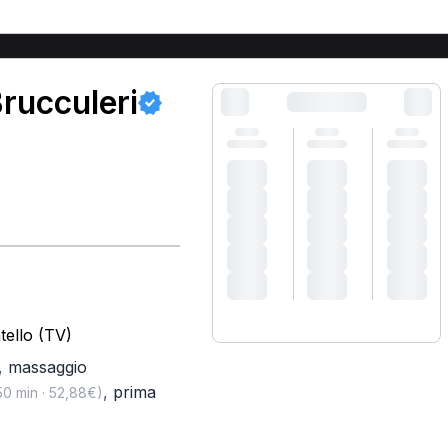
rucculeri
tello (TV)
,
massaggio
,
prima
0 min · 52,88€)