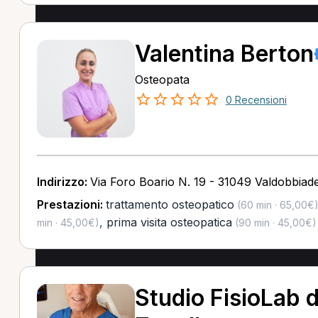
Valentina Berton
Osteopata
0 Recensioni
Indirizzo:
Via Foro Boario N. 19 - 31049 Valdobbiad
Prestazioni:
trattamento osteopatico
(60 min · 65,00€
,
prima visita osteopatica
min · 45,00€)
(90 min · 45,00€)
Studio FisioLab d