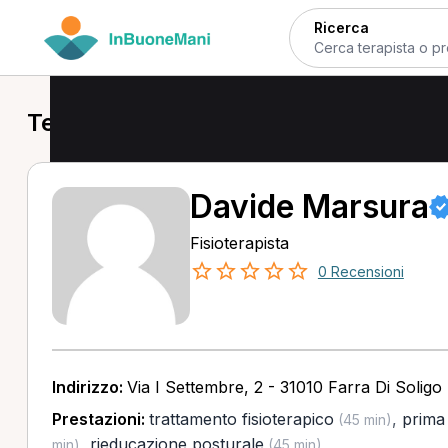
Ricerca
Terapisti a Cison di Valmarino
Davide Marsura
Fisioterapista
0 Recensioni
Indirizzo:
Via I Settembre, 2 - 31010 Farra Di Soligo
Prestazioni:
trattamento fisioterapico
,
prima 
(45 min)
,
rieducazione posturale
min)
(45 min)