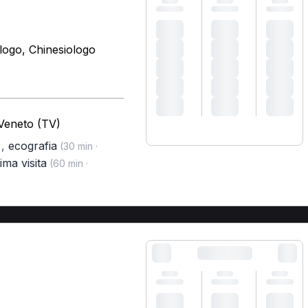
ologo, Chinesiologo
 Veneto (TV)
,
ecografia
)
(30 min ·
ima visita
(60 min ·