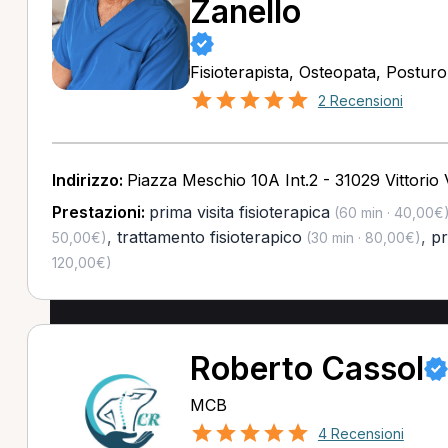
Zanello
Fisioterapista, Osteopata, Postur
2 Recensioni
Indirizzo:
Piazza Meschio 10A Int.2 - 31029 Vittorio
Prestazioni:
prima visita fisioterapica
(60 min · 40,00€
,
trattamento fisioterapico
,
pr
50,00€)
(30 min · 80,00€)
120,00€)
Roberto Cassol
MCB
4 Recensioni