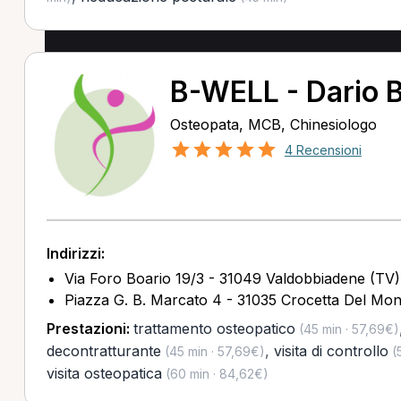
B-WELL - Dario B
Osteopata, MCB, Chinesiologo
4 Recensioni
Indirizzi:
Via Foro Boario 19/3 - 31049 Valdobbiadene (TV)
Piazza G. B. Marcato 4 - 31035 Crocetta Del Mon
Prestazioni:
trattamento osteopatico
(45 min · 57,69€)
decontratturante
,
visita di controllo
(45 min · 57,69€)
(5
visita osteopatica
(60 min · 84,62€)