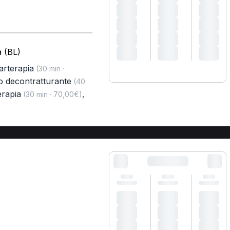
a (BL)
arterapia
(30 min ·
o decontratturante
(40
rapia
,
(30 min · 70,00€)