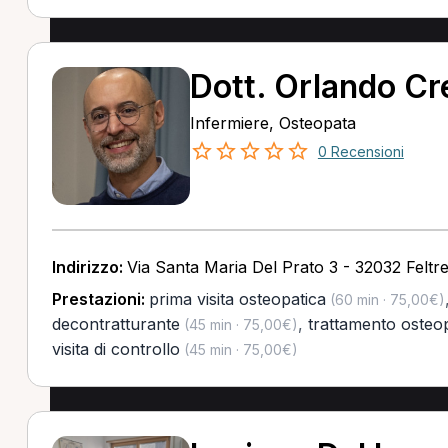
Dott. Orlando Cr
Infermiere, Osteopata
0 Recensioni
Indirizzo:
Via Santa Maria Del Prato 3 - 32032 Feltre
Prestazioni:
prima visita osteopatica
(60 min · 75,00€)
decontratturante
,
trattamento osteo
(45 min · 75,00€)
visita di controllo
(45 min · 75,00€)