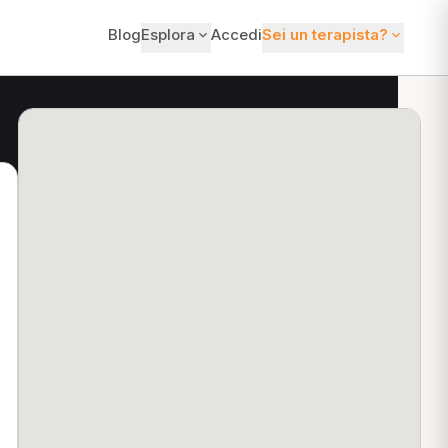
Blog
Esplora
Accedi
Sei un terapista?
ti?