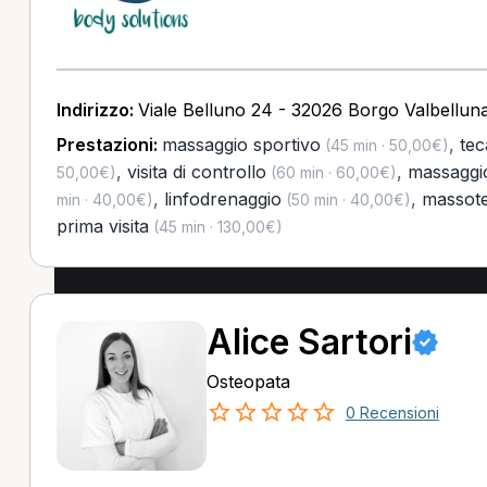
Indirizzo:
Viale Belluno 24 - 32026 Borgo Valbellun
Prestazioni:
massaggio sportivo
,
tec
(45 min · 50,00€)
,
visita di controllo
,
massaggi
50,00€)
(60 min · 60,00€)
,
linfodrenaggio
,
massote
min · 40,00€)
(50 min · 40,00€)
prima visita
(45 min · 130,00€)
Alice Sartori
Osteopata
0 Recensioni