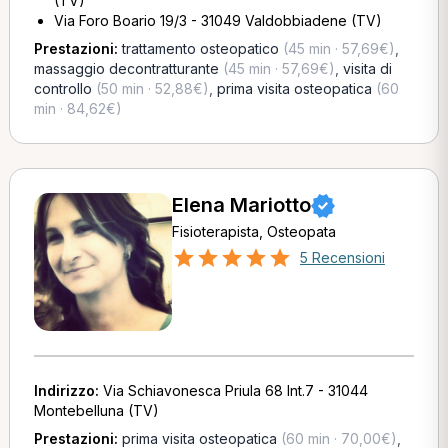
(TV)
Via Foro Boario 19/3 - 31049 Valdobbiadene (TV)
Prestazioni:
trattamento osteopatico
(45 min · 57,69€)
,
massaggio decontratturante
(45 min · 57,69€)
,
visita di
controllo
(50 min · 52,88€)
,
prima visita osteopatica
(60
min · 84,62€)
Elena Mariotto
Fisioterapista, Osteopata
5 Recensioni
Indirizzo:
Via Schiavonesca Priula 68 Int.7 - 31044
Montebelluna (TV)
Prestazioni:
prima visita osteopatica
(60 min · 70,00€)
,