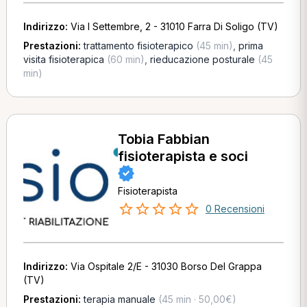
Indirizzo:
Via I Settembre, 2 - 31010 Farra Di Soligo (TV)
Prestazioni:
trattamento fisioterapico
(45 min)
,
prima
visita fisioterapica
(60 min)
,
rieducazione posturale
(45
min)
Tobia Fabbian
fisioterapista e soci
Fisioterapista
0 Recensioni
Indirizzo:
Via Ospitale 2/E - 31030 Borso Del Grappa
(TV)
Prestazioni:
terapia manuale
(45 min · 50,00€)