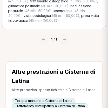
min · 15,00€)
,
trattamento osteopatico
(45 min · 90,00€)
,
ginnastica posturale
(30 min · 30,00€)
,
rieducazione
posturale
(45 min · 50,00€)
,
laserterapia
(45 min ·
40,00€)
,
visita podologica
(45 min · 50,00€)
,
prima visita
fisioterapica
(45 min · 150,00€)
←
1
/ 1
→
Altre prestazioni a Cisterna di
Latina
Altre prestazioni spesso richieste a Cisterna di Latina.
Terapia manuale a Cisterna di Latina
Trattamento osteopatico a Cisterna di Latina