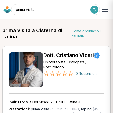
prima visita
prima visita a Cisterna di
Come ordiniamo i
Latina
risultati?
Dott. Cristiano Vicari
Fisioterapista, Osteopata,
Posturologo
0 Recensioni
Indirizzo:
Via Dei Sicani, 2 - 04100 Latina (LT)
Prestazioni:
prima visita
(45 min · 90,00€)
,
taping
(45