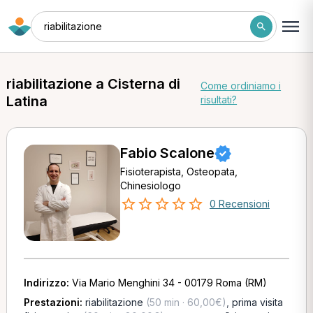
riabilitazione
riabilitazione a Cisterna di
Come ordiniamo i
Latina
risultati?
Fabio Scalone
Fisioterapista, Osteopata,
Chinesiologo
0 Recensioni
Indirizzo:
Via Mario Menghini 34 - 00179 Roma (RM)
Prestazioni:
riabilitazione
(50 min · 60,00€)
,
prima visita